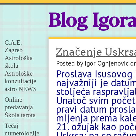
Blog Igor
C.A.E.
Značenje Uskrs
Zagreb
Astrološka
Posted by Igor Ognjenovic o
škola
Proslava Isusovog 
Astrološke
najvažniji je datu
konzultacije
stoljeća raspravlj
astro NEWS
Unatoč svim počet
Online
pravi datum prosla
predavanja
Škola tarota
mijenja prema kale
21. ožujak kao po
Tečaj
Uskrsa; pa se raču
numerologije