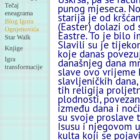
Tečaj
punog mjeseca. No,
eneagrama
starija je od kršća
Blog Igora
(Easter) dolazi od 
Ognjenovića
Eastre. To je bilo
Star Walk
Slavili su je tijek
Knjige
koje danas povezu
Igra
današnjeg dana mn
transformacije
slave ovo vrijeme
slavljeničkih dana,
tih religija prolje
plodnosti, povezan
između dana i noći
su svoje proslave t
Isusu i njegovom us
kulta koji se pojav