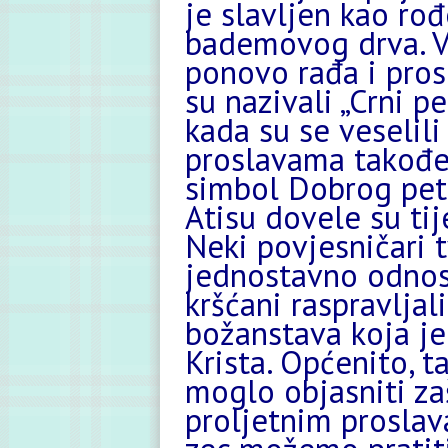
je slavljen kao ro
bademovog drva. V
ponovo rađa i pros
su nazivali „Crni pe
kada su se veselil
proslavama također
simbol Dobrog petk
Atisu dovele su ti
Neki povjesničari 
jednostavno odnosi
kršćani raspravljal
božanstava koja je
Krista. Općenito, t
moglo objasniti zaš
proljetnim proslava