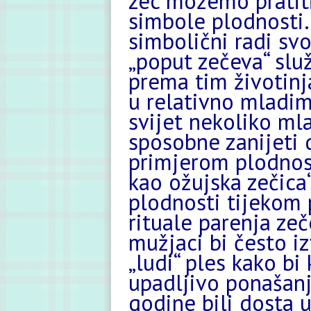
zec možemo pratit
simbole plodnosti. 
simbolični radi sv
„poput zečeva“ slu
prema tim životinj
u relativno mladi
svijet nekoliko ml
sposobne zanijeti 
primjerom plodnost
kao ožujska zečica
plodnosti tijekom 
rituale parenja ze
mužjaci bi često iz
„ludi“ ples kako bi
upadljivo ponašanj
godine bili dosta u