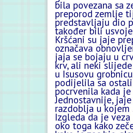
bila povezana sa ze
preporod zemlje ti
predstavljaju dio p
također bili usvoje
Kršćani su jaje pr
označava obnovljen
jaja se bojaju u cr
krv, ali neki slij
u Isusovu grobnicu
podijelila sa osta
pocrvenila kada je 
Jednostavnije, jaje
razdoblja u kojem 
Izgleda da je veza
oko toga kako zeče