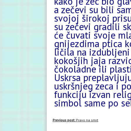
kako je zec bio gla
a zečevi su bili s
svojoj širokoj pris
su zečevi gradili s
će čuvati svoje ml
gnijezdima ptica k
ličila na izdubljen
kokošjih jaja razv
čokoladne ili plas
Uskrsa preplavljuj
uskršnjeg zeca i p
funkciju izvan relig
simbol same po se
Previous post:
Pravo na smrt