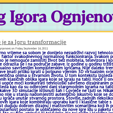
g Igora Ognjeno
 je za Igru transformacije
gnjenovic on Friday, September 16, 2011
o vrijeme sa sobom je donijelo nezadrživi razvoj tehnolo
i faktor svakodnevnog normalnog funkcioniranja. Svakom 
o je nemoguće zamisliti život bez mobitela, televizora i ko
e odrazila se i na područje zabave. Iz godine u godinu tržiš
zualno savršenijim kompjuterskim igricama. Nije daleko tren
ave imati priliku igrati u potpuno vjernim 3D virtualnim svj
dentična onima u stvarnom životu. U tom kontekstu izgleda 
nih klasičnih oblika igara koje se igraju na tabli. Hoće li o
 uopće moći konkurirati tehnološki savršeno dizajniranim p
leda kao da su odbrojeni dani staromodnim igrama na tabli, 
 kakve 3D simulacije istisnuti šah i Čovječe ne ljuti se. Ni
o nije u stanju nadomjestiti autentično iskustvo koje se do
u igrača unutar stvarnog prostora. Štoviše, zadnjih nekoli
vih igara koje kombiniraju uporabu karti i klasične table s
st duguju dobrom dizajnu i maštovitim scenarijima koji ih p
pularnost postalo je uobičajeno da nove igre idu u paketu 