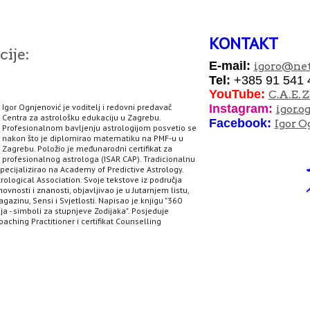
KONTAKT
ije:
E-mail:
igoro
@net
Tel:
+385 91 541 
YouTube:
C.A.E. 
Igor Ognjenović je voditelj i redovni predavač
I
nstagram:
igor.o
Centra za astrološku edukaciju u Zagrebu.
Facebook:
Igor O
Profesionalnom bavljenju astrologijom posvetio se
nakon što je diplomirao matematiku na PMF-u u
Zagrebu. Položio je međunarodni certifikat za
profesionalnog astrologa (ISAR CAP). Tradicionalnu
specijalizirao na Academy of Predictive Astrology.
rological Association. Svoje tekstove iz područja
hovnosti i znanosti, objavljivao je u Jutarnjem listu,
agazinu, Sensi i Svjetlosti. Napisao je knjigu "360
ja - simboli za stupnjeve Zodijaka". Posjeduje
aching Practitioner i certifikat Counselling