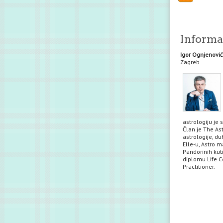
Informac
Igor Ognjenović
Zagreb
astrologiju je 
Član je The Ast
astrologije, du
Elle-u, Astro m
Pandorinih kuti
diplomu Life Co
Practitioner.