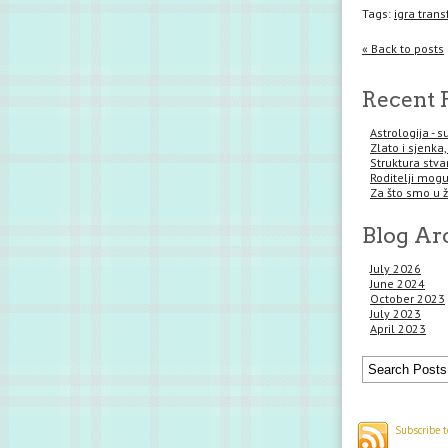
Tags:
igra tran
« Back to posts
Recent 
Astrologija - 
Zlato i sjenka,
Struktura stva
Roditelji mogu 
Za što smo u 
Blog Ar
July 2026
June 2024
October 2023
July 2023
April 2023
Subscribe t