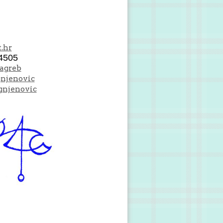
.hr
4505
Zagreb
gnjenovic
gnjenovic