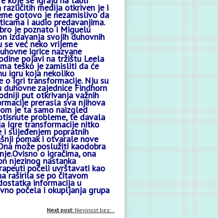
gre koje se igraju na tabli
različitih medija otkriven je i
jeme gotovo je nezamislivo da
ticama i audio predavanjima.
ro je poznato i Miguelu
kon izdavanja svojih duhovnih
u se već neko vrijeme
duhovne igrice nazvane
ine pojavi na tržištu Leela
ma teško je zamisliti da će
u igru koja nekoliko
 o Igri transformacije. Nju su
opu duhovne zajednice Findhorn
odniji put otkrivanja važnih
ormacije prerasla sva njihova
kojom je ta samo naizgled
potisnute probleme, te davala
a Igre transformacije nitko
 i slijeđenjem popratnih
šnji pomak i otvarale nove
. Ona može poslužiti kaodobra
janje.Ovisno o igračima, ona
kon njezinog nastanka
rapeuti počeli uvrštavati kao
a raširila se po čitavom
edostatka informacija u
avno počela i okupljanja grupa
Next post:
Nevinost bez...