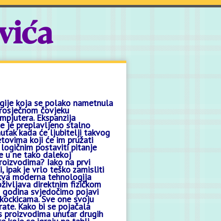
vića
gije koja se polako nametnula
prosječnom čovjeku
mpjutera. Ekspanzija
te je preplavljeno stalno
utak kada će ljubitelji takvog
etovima koji će im pružati
logičnim postaviti pitanje
ne u ne tako dalekoj
roizvodima? Iako na prvi
ipak je vrlo teško zamisliti
kakva moderna tehnologija
življava direktnim fizičkom
ko godina svjedočimo pojavi
 kockicama. Sve one svoju
rate. Kako bi se pojačala
s proizvodima unutar drugih