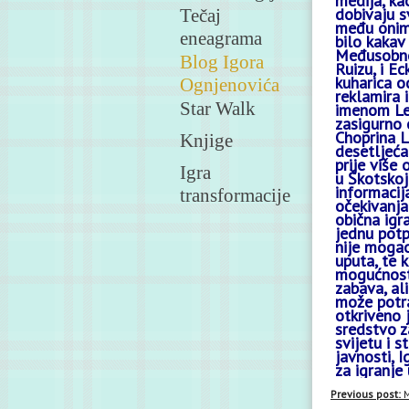
medija, kao
dobivaju sv
Tečaj
među onima
eneagrama
bilo kakav
Međusobno
Blog Igora
Ruizu, i E
kuharica o
Ognjenovića
reklamira 
Star Walk
imenom Lee
zasigurno 
Choprina L
Knjige
desetljeća
prije više
Igra
u Škotskoj
informacij
transformacije
očekivanja
obična igr
jednu potp
nije mogao
uputa, te 
mogućnosti
zabava, ali
može potra
otkriveno 
sredstvo z
svijetu i s
javnosti, 
za igranje
Previous post:
M