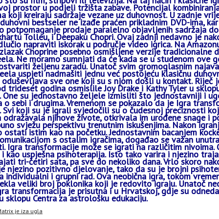
 što su film, stripovi ili televizija. Na taj način i klasične i
oj prostor u podjeli tržišta zabave. Potencijal kombiniranja 
 koji kreiraju sadržaje vezane uz duhovnost. U zadnje vri
 duhovni bestseler ne izađe praćen prikladnim DVD-ima, kar
 potpomaganje prodaje paralelno objavljenih sadržaja dob
ckhartu Tolleu, i Deepaku Chopri. Ovaj zadnji nedavno je na
dlučio napraviti iskorak u područje video igrica. Na Amazon
izlazak Choprine posebno osmišljene verzije tradicionalne 
la. Ne moramo sumnjati da će kada se u studenom ove god
ostvariti željenu zaradu. Unatoč svim gromoglasnim najava
eela uspjeti nadmašiti jednu već postojeću klasičnu duhovn
 oduševljava sve one koji su s njom došli u kontakt. Riječ je
 od trideset godina osmislile Joy Drake i Kathy Tyler u skl
. One su jednostavno željele izmisliti što jednostavniji i ug
a o sebi i drugima. Vremenom se pokazalo da je Igra transf
. Svi koji su je igrali svjedočili su o čudesnoj preciznosti 
a odražavala njihove živote, otkrivala im urođene snage i 
uno svježu perspektivu trenutnim iskušenjima. Nakon igranj
 ostati istim kao na početku. Jednostavnim bacanjem kocke
komunikacijom s ostalim igračima, događao se važan unutra
. Igra transformacije može se igrati na različitim nivoima
 i kao uspješna psihoterapija. Isto tako varira i njezino tra
jati tri-četiri sata, pa sve do nekoliko dana. Vrlo skoro na
je njezino pozitivno djelovanje, tako da su je brojni psihote
a individualni i grupni rad. Ova neobična igra, tokom vremen
tekla veliki broj poklonika koji je redovito igraju. Unatoč n
Igra transformacija je prisutna i u Hrvatskoj, gdje su odned
 u sklopu Centra za astrološku edukaciju.
atrix je iza ugla