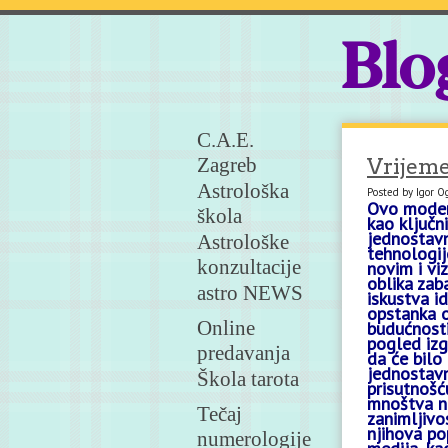
Blo
C.A.E.
Zagreb
Vrijeme
Astrološka
Posted by Igor O
Ovo modern
škola
kao ključn
jednostavn
Astrološke
tehnologij
konzultacije
novim i vi
oblika zab
astro NEWS
iskustva i
opstanka o
Online
budućnosti
pogled izg
predavanja
da će bilo
jednostavn
Škola tarota
prisutnošć
mnoštva no
Tečaj
zanimljivo
njihova po
numerologije