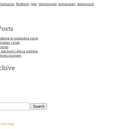
sformacije
findhorn
igre
tehnologija
kompjuteri
duhovnost
Posts
sudbina ili slobodna volja
 ljubav i brak
rnosti
biti bolji i djeca sretnija
životu pozvani
chive
o this blog