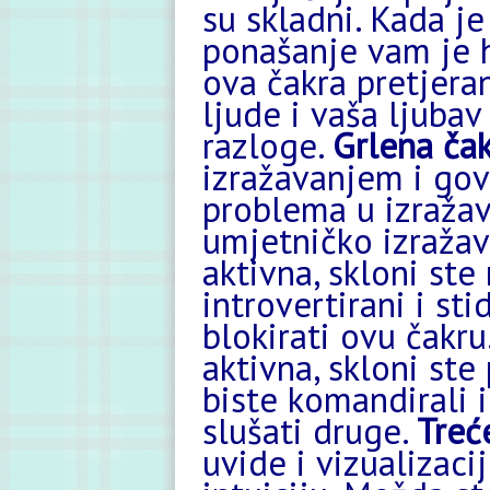
su skladni. Kada je
ponašanje vam je h
ova čakra pretjera
ljude i vaša ljubav
razloge.
Grlena ča
izražavanjem i go
problema u izražav
umjetničko izražav
aktivna, skloni ste
introvertirani i st
blokirati ovu čakru
aktivna, skloni ste
biste komandirali i
slušati druge.
Treć
uvide i vizualizaci