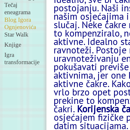
Tečaj
postojanju. Naši in
eneagrama
našim osjećajima i
Blog Igora
slučaj. Neke čakre 
Ognjenovića
to kompenziralo, n
Star Walk
aktivne. Idealno s
Knjige
ravnoteži. Postoje 
Igra
uravnoteživanju en
transformacije
pokušavati previše
aktivnima, jer one
aktivne čakre. Kak
vrlo brzo opet post
prekine to kompenz
čakri.
Korijenska č
osjećajem fizičke p
datim situacijama.