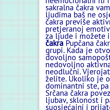
neemocionalni ili i
sakralna čakra vam
ljudima baš ne osj
čakra previše aktiv
pretjeranoj emotiv
za ljude i možete 
čakra
Pupčana čakr
grupi. Kada je otv
dovoljno samopošt
nedovoljno aktivna,
neodlučni. Vjeroja
želite. Ukoliko je 
dominantni ste, pa
Srčana čakra pove
ljubav, sklonost i 
suosjećajni i prija