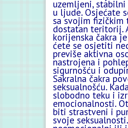
uzemljeni, stabilni
u ljude. Osjećate s
sa svojim fizičkim
dostatan teritorij.
korijenska čakra je
ćete se osjetiti ne
previše aktivna oso
nastrojena i pohle
sigurnošću i odupi
Sakralna čakra pov
seksualnošću. Kada 
slobodno teku i iz
emocionalnosti. Ot
biti strastveni i p
svoje seksualnosti.