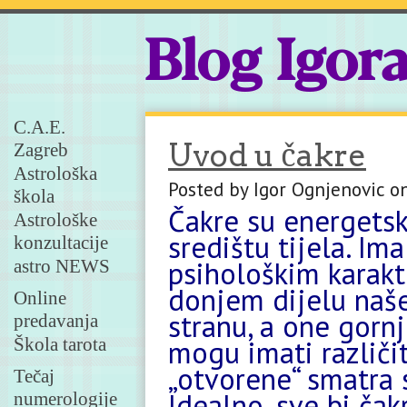
Blog Igor
C.A.E.
Uvod u čakre
Zagreb
Astrološka
Posted by Igor Ognjenovic o
škola
Čakre su energets
Astrološke
središtu tijela. Im
konzultacije
psihološkim karakt
astro NEWS
donjem dijelu naše
Online
stranu, a one gornj
predavanja
Škola tarota
mogu imati različit
„otvorene“ smatra 
Tečaj
Idealno, sve bi ča
numerologije