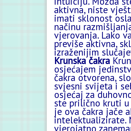
intuiciju. Možda st
aktivna, niste vješ
imati sklonost osla
načinu razmišljanja
vjerovanja. Lako va
previše aktivna, skl
izraženijim slučaj
Krunska čakra
Krun
osjećajem jedinstv
čakra otvorena, sl
svjesni svijeta i s
osjećaj za duhovno
ste prilično kruti 
je ova čakra jače a
intelektualizirate.
vjerojatno zanemar