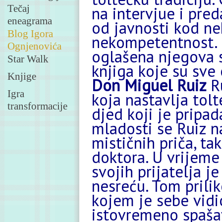
Tečaj
na intervjue i pred
eneagrama
od javnosti kod ne
Blog Igora
nekompetentnost. P
Ognjenovića
oglašena njegova 
Star Walk
knjiga koje su sve
Knjige
Don Miguel Ruiz
R
Igra
koja nastavlja tolt
transformacije
djed koji je pripa
mladosti se Ruiz na
mističnih priča, ta
doktora. U vrijeme
svojih prijatelja j
nesreću. Tom prili
kojem je sebe vidi
istovremeno spašav