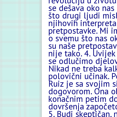
revoluciju u životu
se dešava oko nas 
što drugi ljudi mi
njihovih interpretac
pretpostavke. Mi i
o svemu što nas ok
su naše pretpostav
nije tako. 4. Uvije
se odlučimo djelova
Nikad ne treba kalk
polovični učinak.
Ruiz je sa svojim 
dogovorom. Ona ob
konačnim petim do
dovršenja započeto
5. Budi skeptičan, n