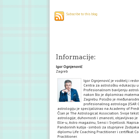
Subscribe to this blog
Informacije:
Igor Ognjenović
Zagreb
Igor Ognjenović je voditelj i red
Centra za astrološku edukaciju u
Profesionalnom bavljenju astrol
nakon što je diplomirao matema
Zagrebu. Položio je međunarodni 
profesionalnog astrologa (ISAR C
astrologiju je specijalizirao na Academy of Predi
Član je The Astrological Association. Svoje teks
astrologije, duhovnosti i znanosti, objavljivao je 
Elle-u, Astro magazinu, Sensi i Svjetlosti. Napisa
Pandorinih kutija - simboli za stupnjeve Zodijaka
diplomu Life Coaching Practitioner i certifikat C
Practitioner.