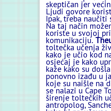
skeptičan jer većin
Ljudi govore korist
Ipak, treba naučiti
Na taj način može
koriste u svojoj pri
komunikaciju.
The
toltečka učenja živ
kako je učio kod n
osjećaj je kako up
kaže kako su došl
ponovno izađu u ja
koje su naišle na d
se nalazi u Cape T
širenje toltečkih u
antropolog, Sanche