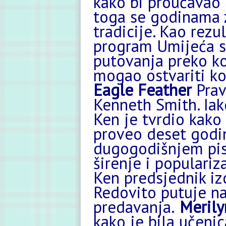
kako bi proučavao 
toga se godinama 
tradicije. Kao rezu
program Umijeća sv
putovanja preko ko
mogao ostvariti ko
Eagle Feather
Prav
Kenneth Smith. Iak
Ken je tvrdio kako
proveo deset godi
dugogodišnjem pis
širenje i populariz
Ken predsjednik i
Redovito putuje na 
predavanja.
Merily
kako je bila učeni