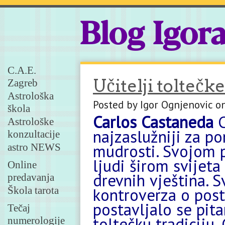
Blog Igor
C.A.E.
Učitelji toltečk
Zagreb
Astrološka
Posted by Igor Ognjenovic o
škola
Carlos Castaneda
C
Astrološke
najzaslužniji za p
konzultacije
mudrosti. Svojom p
astro NEWS
ljudi širom svijet
Online
drevnih vještina. S
predavanja
Škola tarota
kontroverza o post
postavljalo se pita
Tečaj
toltečku tradiciju.
numerologije