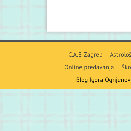
C.A.E. Zagreb
Astrolo
Online predavanja
Ško
Blog Igora Ognjenov