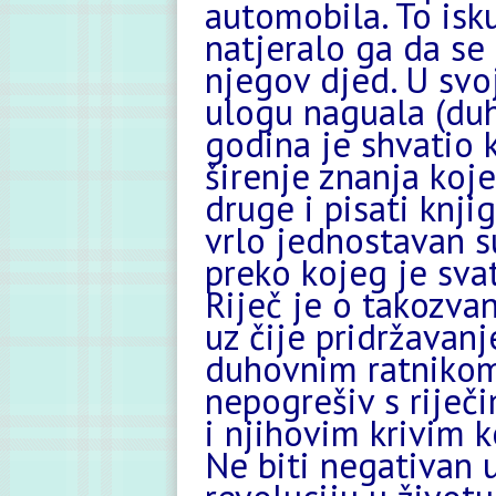
automobila. To isk
natjeralo ga da se 
njegov djed. U svo
ulogu naguala (du
godina je shvatio 
širenje znanja koj
druge i pisati knji
vrlo jednostavan su
preko kojeg je sva
Riječ je o takozv
uz čije pridržavan
duhovnim ratnikom.
nepogrešiv s riječi
i njihovim krivim k
Ne biti negativan 