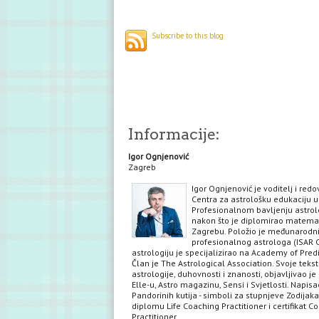
Subscribe to this blog
Informacije:
Igor Ognjenović
Zagreb
Igor Ognjenović je voditelj i red
Centra za astrološku edukaciju u
Profesionalnom bavljenju astrol
nakon što je diplomirao matema
Zagrebu. Položio je međunarodni 
profesionalnog astrologa (ISAR C
astrologiju je specijalizirao na Academy of Predi
Član je The Astrological Association. Svoje teks
astrologije, duhovnosti i znanosti, objavljivao je 
Elle-u, Astro magazinu, Sensi i Svjetlosti. Napisa
Pandorinih kutija - simboli za stupnjeve Zodijaka
diplomu Life Coaching Practitioner i certifikat C
Practitioner.