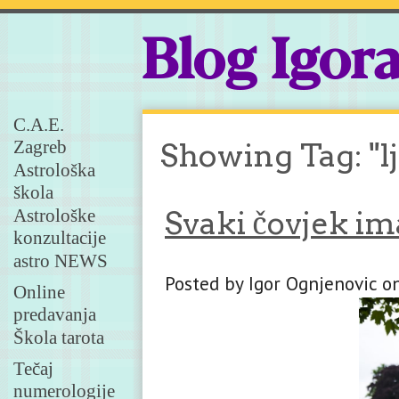
Blog Igor
C.A.E.
Zagreb
Showing Tag: "l
Astrološka
škola
Astrološke
Svaki čovjek im
konzultacije
astro NEWS
Posted by Igor Ognjenovic on
Online
predavanja
Škola tarota
Tečaj
numerologije