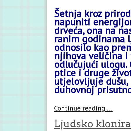
Šetnja kroz priro
napuniti energijom
drveća, ona na nas
ranim godinama lj
odnosilo kao pre
njihova veličina 
odlučujući ulogu. 
ptice i druge živo
utjelovljuje dušu, 
duhovnoj prisutnos
Continue reading ...
Ljudsko klonira