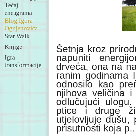
Tečaj
eneagrama
Blog Igora
Ognjenovića
Star Walk
Knjige
Šetnja kroz priro
napuniti energijo
Igra
drveća, ona na na
transformacije
ranim godinama l
odnosilo kao pr
njihova veličina 
odlučujući ulogu
ptice i druge ž
utjelovljuje dušu, 
prisutnosti koja p..