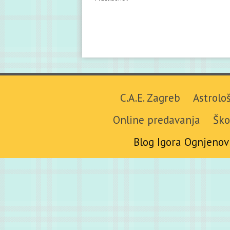
C.A.E. Zagreb
Astrolo
Online predavanja
Ško
Blog Igora Ognjenov