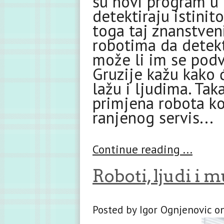
su novi program u
detektiraju istinit
toga taj znanstven
robotima da detekti
može li im se podva
Gruzije kažu kako 
lažu i ljudima. Ta
primjena robota ko
ranjenog servis...
Continue reading ...
Roboti, ljudi i 
Posted by Igor Ognjenovic on