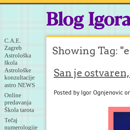
Blog Igor
C.A.E.
Zagreb
Showing Tag: "
Astrološka
škola
Astrološke
San je ostvaren,
konzultacije
astro NEWS
Posted by Igor Ognjenovic on
Online
predavanja
Škola tarota
Tečaj
numerologije