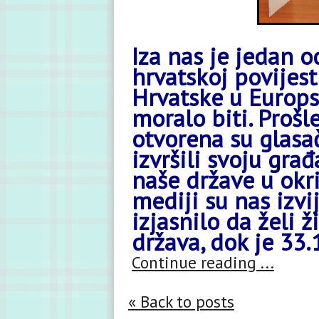
Iza nas je jedan o
hrvatskoj povijes
Hrvatske u Europs
moralo biti. Prošl
otvorena su glasa
izvršili svoju gra
naše države u okri
mediji su nas izvi
izjasnilo da želi 
država, dok je 33.1
Continue reading ...
« Back to posts