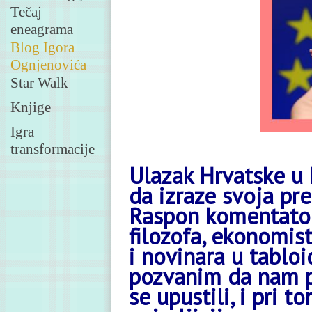
Tečaj
eneagrama
Blog Igora
Ognjenovića
Star Walk
Knjige
Igra
transformacije
Ulazak Hrvatske u
da izraze svoja pr
Raspon komentatora
filozofa, ekonomist
i novinara u tabloi
pozvanim da nam p
se upustili, i pri 