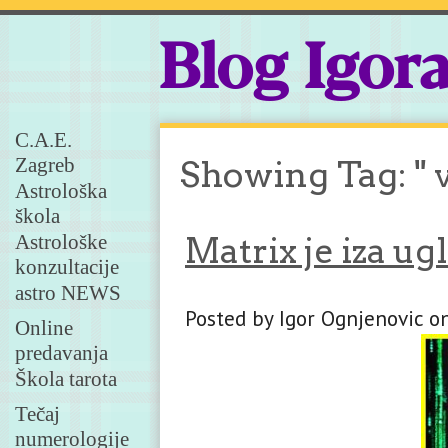
Blog Igor
C.A.E.
Zagreb
Showing Tag: " v
Astrološka
škola
Astrološke
Matrix je iza ug
konzultacije
astro NEWS
Posted by Igor Ognjenovic o
Online
predavanja
Škola tarota
Tečaj
numerologije