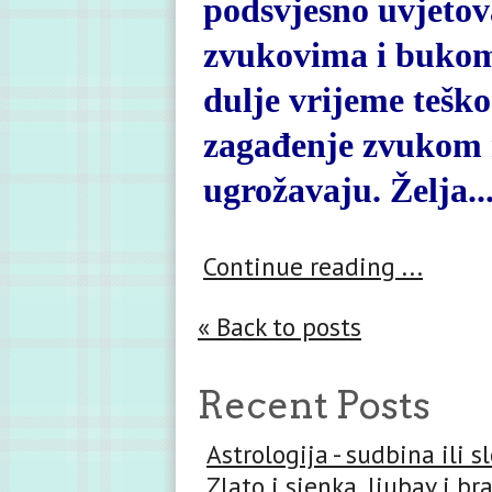
podsvjesno uvjeto
zvukovima i bukom 
dulje vrijeme teško
zagađenje zvukom ni
ugrožavaju. Želja..
Continue reading ...
« Back to posts
Recent Posts
Astrologija - sudbina ili 
Zlato i sjenka, ljubav i br