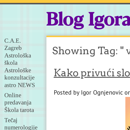
Blog Igor
C.A.E.
Zagreb
Showing Tag: " 
Astrološka
škola
Astrološke
Kako privući sl
konzultacije
astro NEWS
Posted by Igor Ognjenovic o
Online
predavanja
Škola tarota
Tečaj
numerologije