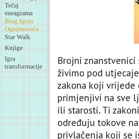
Tečaj
eneagrama
Blog Igora
Ognjenovića
Star Walk
Knjige
Brojni znanstvenici
Igra
transformacije
živimo pod utjecaj
zakona koji vrijede
primjenjivi na sve l
ili starosti. Ti zako
određuju tokove naš
privlačenja koji se 