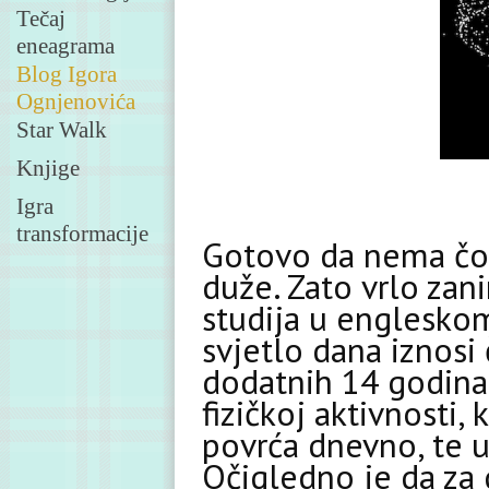
Tečaj
eneagrama
Blog Igora
Ognjenovića
Star Walk
Knjige
Igra
transformacije
Gotovo da nema čovj
duže. Zato vrlo zan
studija u englesko
svjetlo dana iznosi 
dodatnih 14 godina.
fizičkoj aktivnosti
povrća dnevno, te
Očigledno je da za 