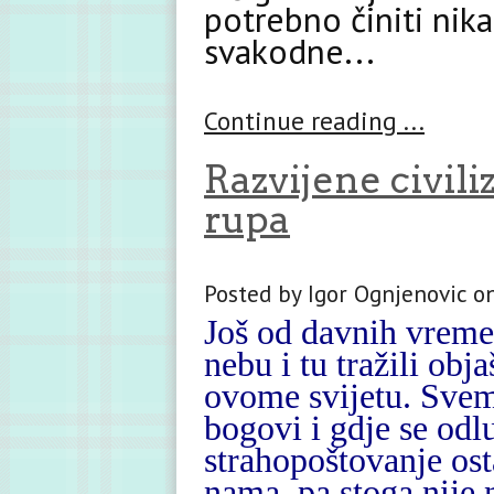
potrebno činiti ni
svakodne...
Continue reading ...
Razvijene civili
rupa
Posted by Igor Ognjenovic on
Još od davnih vremen
nebu i tu tražili obj
ovome svijetu. Svemi
bogovi i gdje se odl
strahopoštovanje ost
nama, pa stoga nije