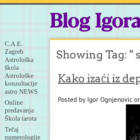
Blog Igor
C.A.E.
Zagreb
Showing Tag: "
Astrološka
škola
Astrološke
Kako izaći iz de
konzultacije
astro NEWS
Posted by Igor Ognjenovic on
Online
predavanja
Škola tarota
Tečaj
numerologije