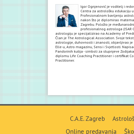
Igor Ognjenović je voditelj i red
Centra za astrološku edukaciju u
Profesionalnom bavljenju astrol
nakon što je diplomirao matema
Zagrebu. Položio je međunarodni 
profesionalnog astrologa (ISAR C
astrologiju je specijalizirao na Academy of Predi
Član je The Astrological Association. Svoje teks
astrologije, duhovnosti i znanosti, objavljivao je 
Elle-u, Astro magazinu, Sensi i Svjetlosti. Napisa
Pandorinih kutija - simboli za stupnjeve Zodijaka
diplomu Life Coaching Practitioner i certifikat C
Practitioner.
C.A.E. Zagreb
Astrolo
Online predavanja
Ško