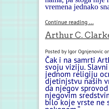
vremena jednako sna
Continue reading ...
Arthur C. Clark
Posted by Igor Ognjenovic o
Čak i na samrti Ar
svoju viziju. Slavn
jednom religiju oc
djetinjstvu naših v
da njegov sprovod
njegovim sredstvim
bilo koje vrste ne