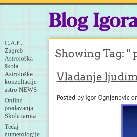
Blog Igor
C.A.E.
Zagreb
Showing Tag: " 
Astrološka
škola
Astrološke
Vladanje ljudim
konzultacije
astro NEWS
Posted by Igor Ognjenovic on
Online
predavanja
Škola tarota
Tečaj
numerologije