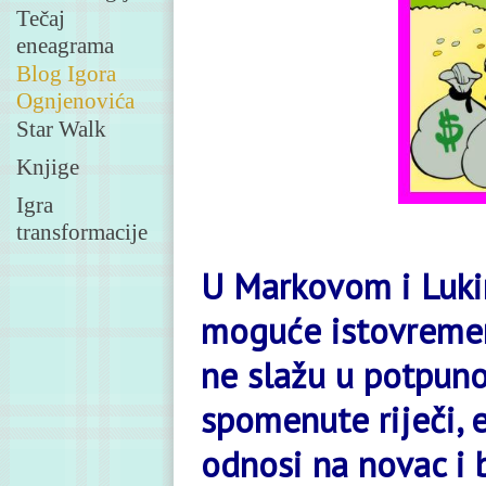
Tečaj
eneagrama
Blog Igora
Ognjenovića
Star Walk
Knjige
Igra
transformacije
U Markovom i Lukin
moguće istovremen
ne slažu u potpuno
spomenute riječi, 
odnosi na novac i b