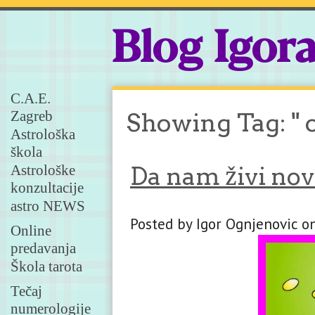
Blog Igor
C.A.E.
Zagreb
Showing Tag: " 
Astrološka
škola
Astrološke
Da nam živi no
konzultacije
astro NEWS
Posted by Igor Ognjenovic o
Online
predavanja
Škola tarota
Tečaj
numerologije