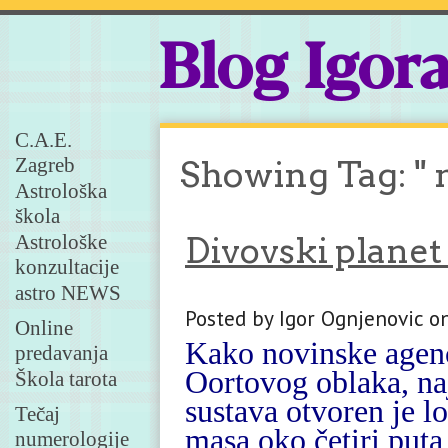
Blog Igor
C.A.E.
Zagreb
Showing Tag: "
Astrološka
škola
Astrološke
Divovski planet
konzultacije
astro NEWS
Posted by Igor Ognjenovic o
Online
Kako novinske agenc
predavanja
Oortovog oblaka, na
Škola tarota
sustava otvoren je lo
Tečaj
masa oko četiri puta
numerologije