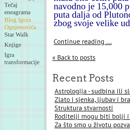
navodno je 15,000 p
Tečaj
eneagrama
puta dalja od Pluto
Blog Igora
zbog svoje velike ud
Ognjenovića
Star Walk
Continue reading ...
Knjige
Igra
« Back to posts
transformacije
Recent Posts
Astrologija - sudbina ili 
Zlato i sjenka, ljubav i br
Struktura stvarnosti
Roditelji mogu biti bolji i
Za što smo u životu pozva