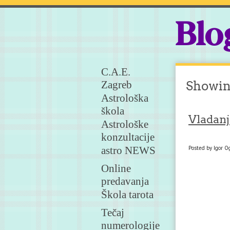
Blo
C.A.E.
Zagreb
Showin
Astrološka
škola
Vladanj
Astrološke
konzultacije
astro NEWS
Posted by Igor Og
Online
predavanja
Škola tarota
Tečaj
numerologije