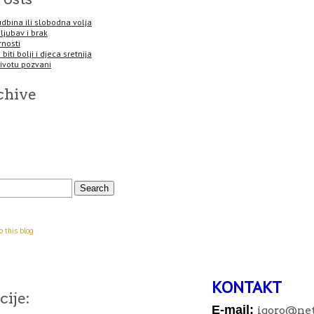
sudbina ili slobodna volja
 ljubav i brak
rnosti
biti bolji i djeca sretnija
životu pozvani
chive
o this blog
KONTAKT
ije:
E-mail:
igoro
@net