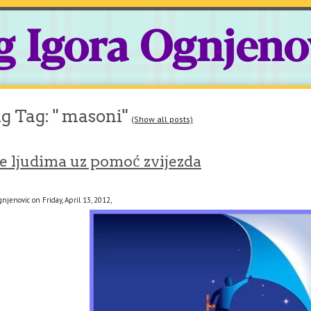
g Igora Ognjeno
g Tag: " masoni"
(Show all posts)
e ljudima uz pomoć zvijezda
njenovic on Friday, April 13, 2012,