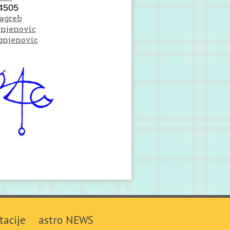
4505
Zagreb
gnjenovic
gnjenovic
tacije
astro NEWS