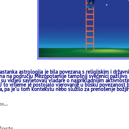
stanka astrologija je bila povezana s religijskim i državnim
a na području Mezopotamije tamošnji svećenici pažljivo 
su vidjeli savjetovali vladare o najprikladnijim aktivnos
 to vrijeme je postojalo vjerovanje u blisku povezanost 
, pa je u tom kontekstu nebo služilo za prenošenje božjih 
g ...
Posts