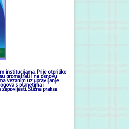
 institucijama. Prije otprilike
su promatrali i na osnovu
tima vezanim uz upravljanje
bogova s planetima i
zapovijesti. Slična praksa