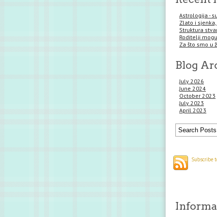
Astrologija - 
Zlato i sjenka,
Struktura stva
Roditelji mogu 
Za što smo u 
Blog Ar
July 2026
June 2024
October 2023
July 2023
April 2023
Subscribe t
Informac