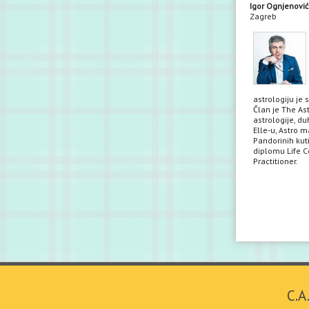
Igor Ognjenović
Zagreb
astrologiju je 
Član je The Ast
astrologije, du
Elle-u, Astro m
Pandorinih kuti
diplomu Life Co
Practitioner.
C.A