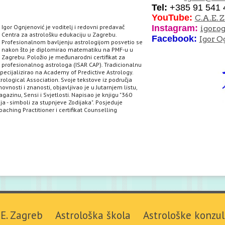
Tel:
+385 91 541 
YouTube:
C.A.E. 
Igor Ognjenović je voditelj i redovni predavač
I
nstagram:
igor.o
Centra za astrološku edukaciju u Zagrebu.
Facebook:
Igor O
Profesionalnom bavljenju astrologijom posvetio se
nakon što je diplomirao matematiku na PMF-u u
Zagrebu. Položio je međunarodni certifikat za
profesionalnog astrologa (ISAR CAP). Tradicionalnu
specijalizirao na Academy of Predictive Astrology.
rological Association. Svoje tekstove iz područja
hovnosti i znanosti, objavljivao je u Jutarnjem listu,
agazinu, Sensi i Svjetlosti. Napisao je knjigu "360
ja - simboli za stupnjeve Zodijaka". Posjeduje
aching Practitioner i certifikat Counselling
.E. Zagreb
Astrološka škola
Astrološke konzul