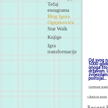
Tečaj
eneagrama
Blog Igora
Ognjenovića
Star Walk
Knjige
Igra
transformacije
Od svog na
5000 godin
onoga što 
državom. U
zvijezdama
postojal...
Continue readin
« Back to posts
Recent 