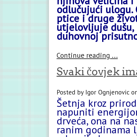
njihova veličina 
odlučujući ulogu. 
ptice i druge živo
utjelovljuje dušu, 
duhovnoj prisutnos
Continue reading ...
Svaki čovjek im
Posted by Igor Ognjenovic on
Šetnja kroz priro
napuniti energijom
drveća, ona na nas
ranim godinama lj