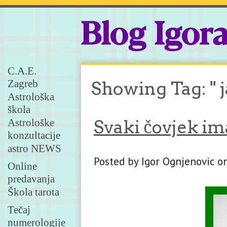
Blog Igor
C.A.E.
Zagreb
Showing Tag: " 
Astrološka
škola
Astrološke
Svaki čovjek im
konzultacije
astro NEWS
Posted by Igor Ognjenovic 
Online
predavanja
Škola tarota
Tečaj
numerologije