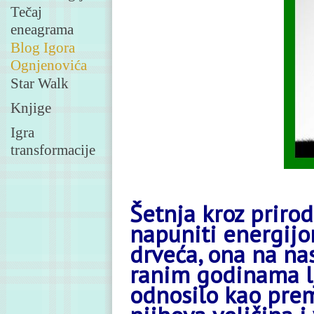
Tečaj
eneagrama
Blog Igora
Ognjenovića
Star Walk
Knjige
Igra
transformacije
Šetnja kroz priro
napuniti energijom
drveća, ona na nas
ranim godinama lj
odnosilo kao pre