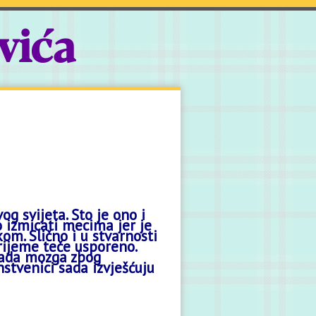
vića
g svijeta. Što je ono i
izmicati mecima jer je
om. Slično i u stvarnosti
vrijeme teče usporeno.
 rada mozga zbog
nstvenici sada izvješćuju