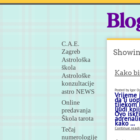
Blo
C.A.E.
Zagreb
Showing
Astrološka
škola
Kako bi
Astrološke
konzultacije
astro NEWS
Posted by Igor 
Vrijeme 
da li uo
Online
tijekom 
ljudi ko
predavanja
Ovo iskr
adrenali
Škola tarota
kako ...
Tečaj
Continue readin
numerologije