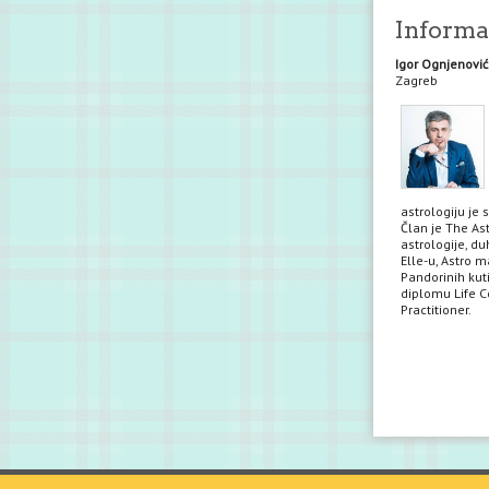
Informac
Igor Ognjenović
Zagreb
astrologiju je 
Član je The Ast
astrologije, du
Elle-u, Astro m
Pandorinih kuti
diplomu Life Co
Practitioner.