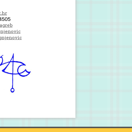
.hr
4505
Zagreb
gnjenovic
gnjenovic