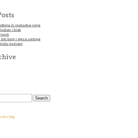
Posts
sudbina ili slobodna volja
 ljubav i brak
rnosti
biti bolji i djeca sretnija
životu pozvani
chive
o this blog