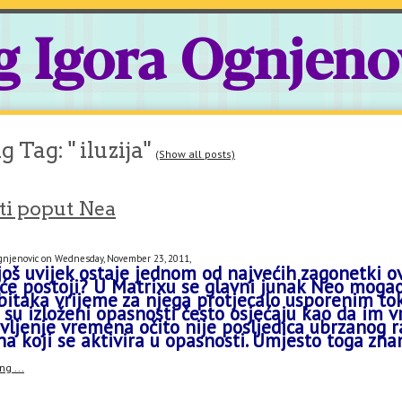
g Igora Ognjeno
 Tag: " iluzija"
(Show all posts)
ti poput Nea
Ognjenovic on Wednesday, November 23, 2011,
još uvijek ostaje jednom od najvećih zagonetki ovo
pće postoji? U
Matrixu
se glavni junak
Neo
mogao 
bitaka vrijeme za njega protjecalo usporenim tok
ji su izloženi opasnosti često osjećaju kao da im 
ivljenje vremena očito nije posljedica ubrzanog
na koji se aktivira u opasnosti. Umjesto toga zna
g ...