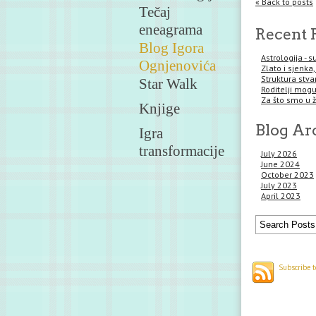
« Back to posts
Tečaj
eneagrama
Recent 
Blog Igora
Astrologija - 
Ognjenovića
Zlato i sjenka,
Struktura stva
Star Walk
Roditelji mogu 
Za što smo u 
Knjige
Blog Ar
Igra
transformacije
July 2026
June 2024
October 2023
July 2023
April 2023
Subscribe t