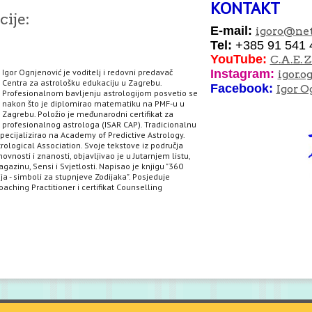
KONTAKT
ije:
E-mail:
igoro
@net
Tel:
+385 91 541 
YouTube:
C.A.E. 
Igor Ognjenović je voditelj i redovni predavač
I
nstagram:
igor.o
Centra za astrološku edukaciju u Zagrebu.
Facebook:
Igor O
Profesionalnom bavljenju astrologijom posvetio se
nakon što je diplomirao matematiku na PMF-u u
Zagrebu. Položio je međunarodni certifikat za
profesionalnog astrologa (ISAR CAP). Tradicionalnu
specijalizirao na Academy of Predictive Astrology.
rological Association. Svoje tekstove iz područja
hovnosti i znanosti, objavljivao je u Jutarnjem listu,
agazinu, Sensi i Svjetlosti. Napisao je knjigu "360
ja - simboli za stupnjeve Zodijaka". Posjeduje
aching Practitioner i certifikat Counselling