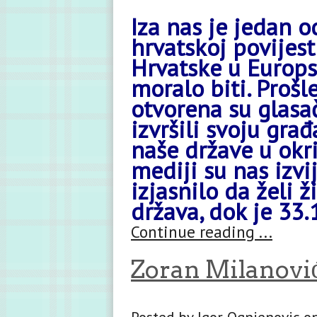
Iza nas je jedan o
hrvatskoj povijes
Hrvatske u Europs
moralo biti. Prošl
otvorena su glasa
izvršili svoju gra
naše države u okri
mediji su nas izvi
izjasnilo da želi 
država, dok je 33.1
Continue reading ...
Zoran Milanovi
Posted by Igor Ognjenovic o