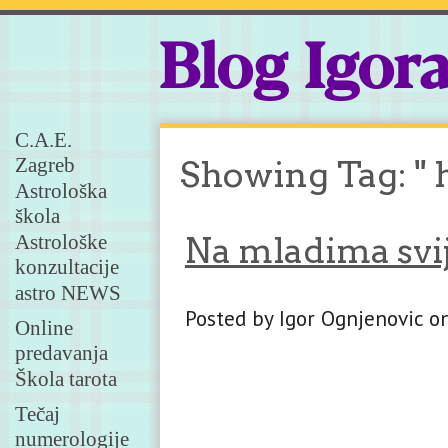
Blog Igor
C.A.E.
Zagreb
Showing Tag: " 
Astrološka
škola
Astrološke
Na mladima svij
konzultacije
astro NEWS
Posted by Igor Ognjenovic on
Online
predavanja
Škola tarota
Tečaj
numerologije