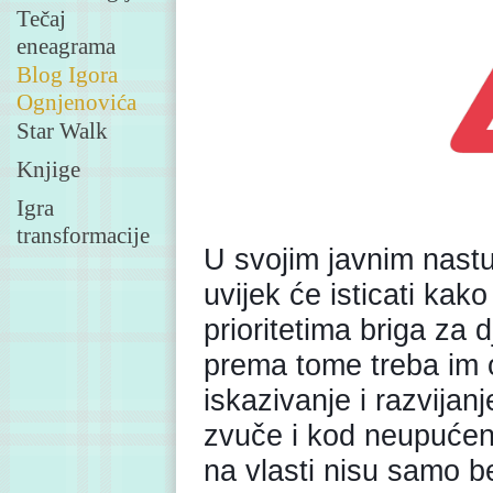
Tečaj
eneagrama
Blog Igora
Ognjenovića
Star Walk
Knjige
Igra
transformacije
U svojim javnim nastu
uvijek će isticati kak
prioritetima briga za 
prema tome treba im 
iskazivanje i razvijan
zvuče i kod neupućeni
na vlasti nisu samo b