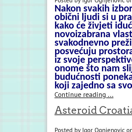
Nakon svakih izbora
obični ljudi si u p
kako će živjeti iduć
novoizabrana vlast
svakodnevno preživ
posvećuju prostora 
iz svoje perspektiv
onome što nam sl
budućnosti ponekad
koji zajedno sa sv
Continue reading ...
Asteroid Croati
Posted by Igor Ognjenovic o