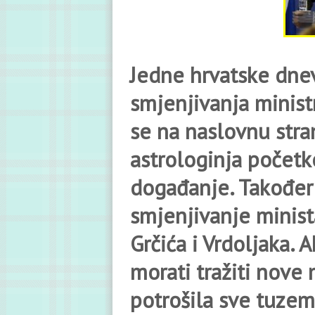
Jedne hrvatske dn
smjenjivanja ministr
se na naslovnu stra
astrologinja počet
događanje. Također 
smjenjivanje minist
Grčića i Vrdoljaka. 
morati tražiti nove 
potrošila sve tuzemn