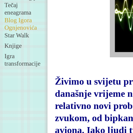
Tečaj
eneagrama
Blog Igora
Ognjenovića
Star Walk
Knjige
Igra
transformacije
Živimo u svijetu p
današnje vrijeme na
relativno novi pro
zvukom, od bipkanj
aviona. Iako ljudi t