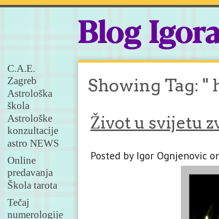
Blog Igor
C.A.E.
Zagreb
Showing Tag: "
Astrološka
škola
Astrološke
Život u svijetu 
konzultacije
astro NEWS
Posted by Igor Ognjenovic o
Online
predavanja
Škola tarota
Tečaj
numerologije