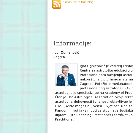
Subscribe to this blog
Informacije:
Igor Ognjenović
Zagreb
Igor Ognjenović je voditelj i red
Centra za astrološku edukaciju u
Profesionalnom bavljenju astrol
nakon što je diplomirao matema
Zagrebu. Položio je međunarodni 
profesionalnog astrologa (ISAR C
astrologiju je specijalizirao na Academy of Predi
Član je The Astrological Association. Svoje teks
astrologije, duhovnosti i znanosti, objavljivao je 
Elle-u, Astro magazinu, Sensi i Svjetlosti. Napisa
Pandorinih kutija - simboli za stupnjeve Zodijaka
diplomu Life Coaching Practitioner i certifikat C
Practitioner.