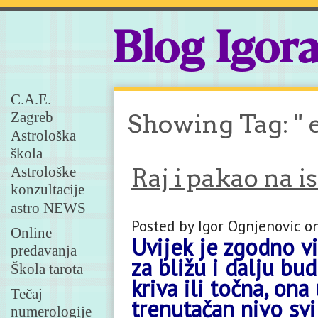
Blog Igor
C.A.E.
Zagreb
Showing Tag: " 
Astrološka
škola
Astrološke
Raj i pakao na 
konzultacije
astro NEWS
Posted by Igor Ognjenovic 
Online
Uvijek je zgodno vi
predavanja
za bližu i dalju bu
Škola tarota
kriva ili točna, on
Tečaj
trenutačan nivo svi
numerologije