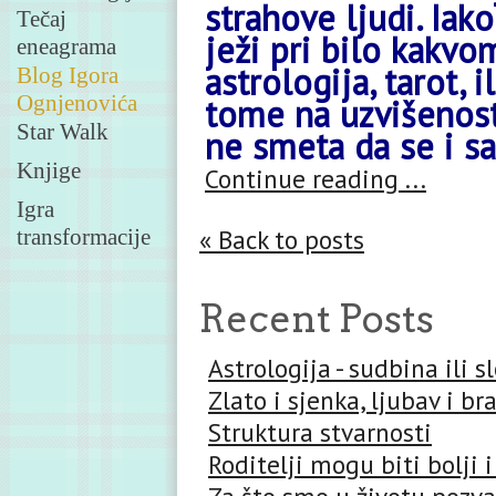
strahove ljudi. Iak
Tečaj
ježi pri bilo kakv
eneagrama
astrologija, tarot, 
Blog Igora
Ognjenovića
tome na uzvišenost
Star Walk
ne smeta da se i sa
Knjige
Continue reading ...
Igra
« Back to posts
transformacije
Recent Posts
Astrologija - sudbina ili 
Zlato i sjenka, ljubav i br
Struktura stvarnosti
Roditelji mogu biti bolji i