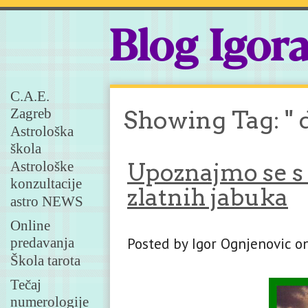
Blog Igor
C.A.E.
Zagreb
Showing Tag: " 
Astrološka
škola
Astrološke
Upoznajmo se s 
konzultacije
zlatnih jabuka
astro NEWS
Online
Posted by Igor Ognjenovic o
predavanja
Škola tarota
Tečaj
numerologije