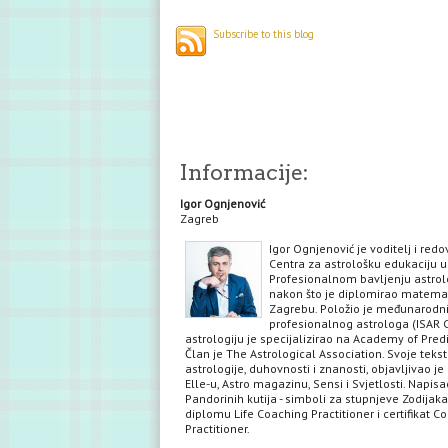
Subscribe to this blog
Informacije:
Igor Ognjenović
Zagreb
Igor Ognjenović je voditelj i red
Centra za astrološku edukaciju u
Profesionalnom bavljenju astrol
nakon što je diplomirao matema
Zagrebu. Položio je međunarodni 
profesionalnog astrologa (ISAR C
astrologiju je specijalizirao na Academy of Predi
Član je The Astrological Association. Svoje teks
astrologije, duhovnosti i znanosti, objavljivao je 
Elle-u, Astro magazinu, Sensi i Svjetlosti. Napisa
Pandorinih kutija - simboli za stupnjeve Zodijaka
diplomu Life Coaching Practitioner i certifikat C
Practitioner.