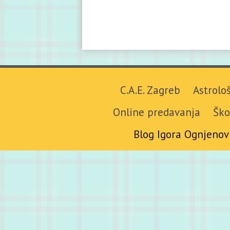
C.A.E. Zagreb
Astrolo
Online predavanja
Ško
Blog Igora Ognjenov