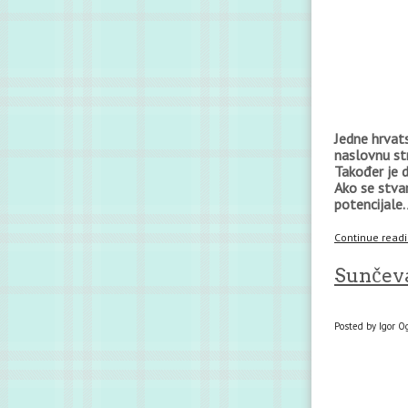
Jedne hrvats
naslovnu st
Također je d
Ako se stvar
potencijale. 
Continue readin
Sunčeva
Posted by Igor O