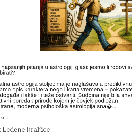
ajstarijih pitanja u astrologiji glasi: jesmo li robovi s
irati?
alna astrologija stoljećima je naglašavala prediktivn
 samo opis karaktera nego i karta vremena – pokazate
događaji lakše ili teže ostvariti. Sudbina nije bila 
tivni poredak prirode kojem je čovjek podložan.
trane, moderna psihološka astrologija sna�...
g ...
 Ledene kraljice