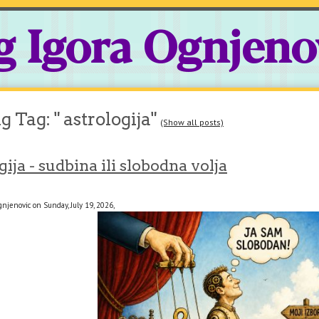
g Igora Ognjeno
 Tag: " astrologija"
(Show all posts)
ija - sudbina ili slobodna volja
njenovic on Sunday, July 19, 2026,