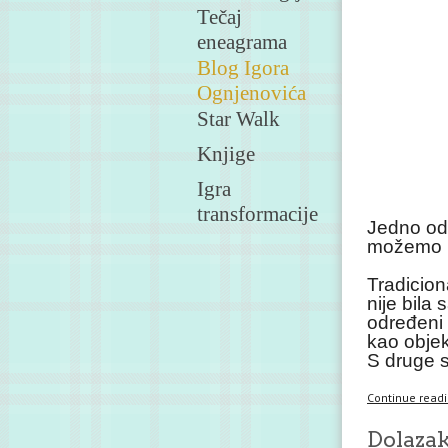
Tečaj
eneagrama
Blog Igora
Ognjenovića
Star Walk
Knjige
Igra
transformacije
Jedno od n
možemo b
Tradicion
nije bila
određeni 
kao objek
S druge s
Continue readin
Dolazak