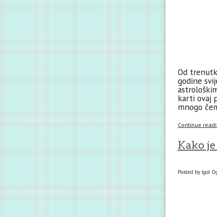
Od trenutk
godine svi
astrološki
karti ovaj
mnogo čemu
Continue readin
Kako je 
Posted by Igor O