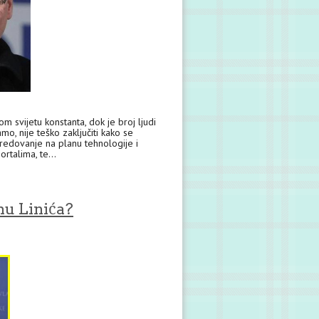
m svijetu konstanta, dok je broj ljudi
o, nije teško zaključiti kako se
apredovanje na planu tehnologije i
rtalima, te...
nu Linića?