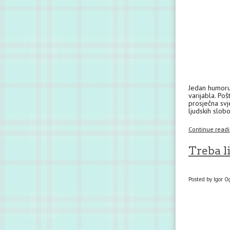
Jedan humoru 
varijabla. Po
prosječna svj
ljudskih slob
Continue readin
Treba l
Posted by Igor Og