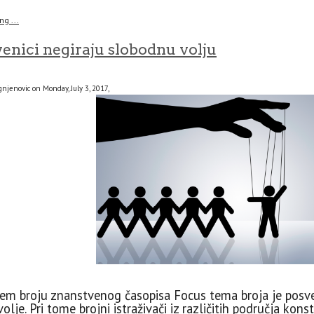
g ...
enici negiraju slobodnu volju
njenovic on Monday, July 3, 2017,
jem broju znanstvenog časopisa Focus tema broja je pos
olje. Pri tome brojni istraživači iz različitih područja kon