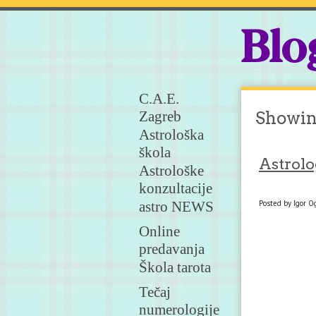
Blo
C.A.E.
Zagreb
Showing
Astrološka
škola
Astrolog
Astrološke
konzultacije
astro NEWS
Posted by Igor Og
Online
predavanja
Škola tarota
Tečaj
numerologije