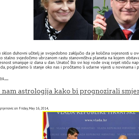
sklon duhovni učitelj je svojedobno zaključio da je količina svjesnosti u ovo
što stalno svjedočimo ubrzanom rastu stanovništva planeta na kojem obitavam
esnost smanjuje iz dana u dan. Unatoč što svi koji vode ovaj svijet ističu n
oda, pogledamo li stanje oko nas i pročitamo li udarne vijesti u novinama i po
g ...
i nam astrologija kako bi prognozirali smje
njenovic on Friday, May 16, 2014,