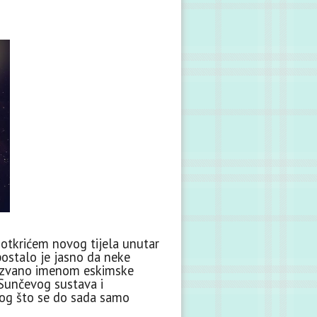
otkrićem novog tijela unutar
postalo je jasno da neke
 nazvano imenom eskimske
Sunčevog sustava i
onog što se do sada samo