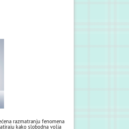
većena razmatranju fenomena
statiraju kako slobodna volja