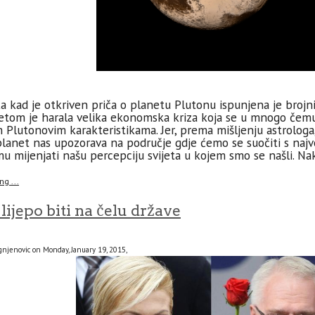
a kad je otkriven priča o planetu Plutonu ispunjena je broj
jetom je harala velika ekonomska kriza koja se u mnogo čemu
m Plutonovim karakteristikama. Jer, prema mišljenju astrologa
 planet nas upozorava na područje gdje ćemo se suočiti s naj
 mijenjati našu percepciju svijeta u kojem smo se našli. Nako
g ...
lijepo biti na čelu države
gnjenovic on Monday, January 19, 2015,