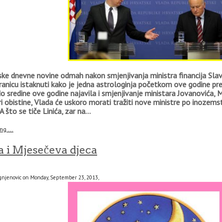
ke dnevne novine odmah nakon smjenjivanja ministra financija Slavk
ranicu istaknuti kako je jedna astrologinja početkom ove godine pr
o sredine ove godine najavila i smjenjivanje ministara Jovanovića, Ma
i obistine, Vlada će uskoro morati tražiti nove ministre po inozems
A što se tiče Linića, zar na...
g ...
 i Mjesečeva djeca
gnjenovic on Monday, September 23, 2013,