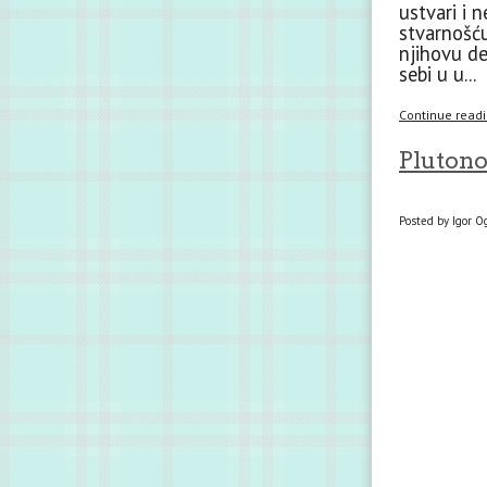
ustvari i 
stvarnošću
njihovu de
sebi u u...
Continue readin
Pluton
Posted by Igor O