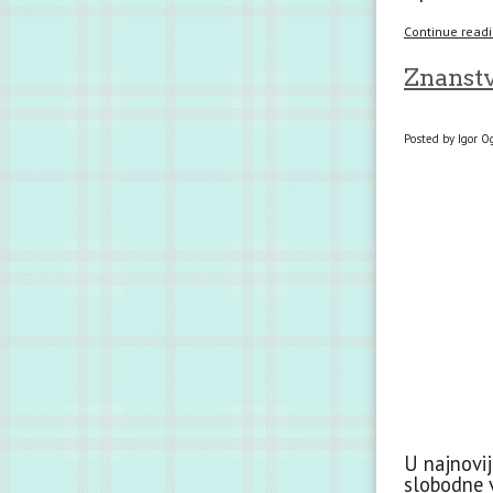
Continue readin
Znanstv
Posted by Igor Og
U najnovi
slobodne v