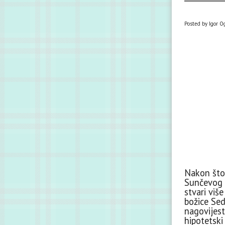
Posted by Igor O
Nakon što
Sunčevog s
stvari viš
božice Se
nagovijest
hipotetski