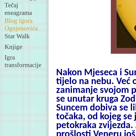
Tečaj
eneagrama
Blog Igora
Ognjenovića
Star Walk
Knjige
Igra
transformacije
Nakon Mjeseca i Sun
tijelo na nebu. Već
zanimanje svojom pr
se unutar kruga Zod
Suncem dobiva se l
točaka, od kojeg se
petokraka zvijezda.
prošlosti Veneru još