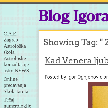
Blog Igor
C.A.E.
Zagreb
Showing Tag: " 
Astrološka
škola
Astrološke
Kad Venera lju
konzultacije
astro NEWS
Posted by Igor Ognjenovic o
Online
predavanja
Škola tarota
Tečaj
numerologije