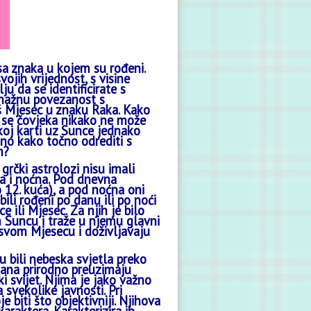
isa znaka u kojem su rođeni.
vojih vrijednost, s visine
ju da se identificirate s
 snažnu povezanost s
aš Mjesec u znaku Raka. Kako
 se čovjeka nikako ne može
koj karti uz Sunce jednako
 no kako točno odrediti s
m?
 grčki astrolozi nisu imali
na i noćna. Pod dnevna
o 12. kuća), a pod noćna oni
bili rođeni po danu ili po noći
 ili Mjesec. Za njih je bilo
 Suncu i traže u njemu glavni
svom Mjesecu i doživljavaju
u bili nebeska svjetla preko
m dana prirodno preuzimaju
i svijet. Njima je jako važno
 svekolike javnosti. Pri
biti što objektivniji. Njihova