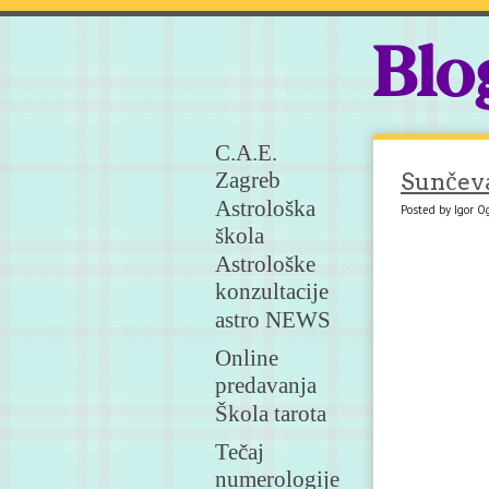
Blo
C.A.E.
Zagreb
Sunčeva
Astrološka
Posted by Igor 
škola
Astrološke
konzultacije
astro NEWS
Online
predavanja
Škola tarota
Tečaj
numerologije