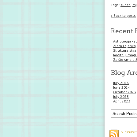
Tags:
sunce
mj
« Back to posts
Recent 
Astrologija - 
Zlato i sjenka,
Struktura stva
Roditelji mogu 
Za što smo u 
Blog Ar
July 2026
June 2024
October 2023
July 2023
April 2023
Subscribe t