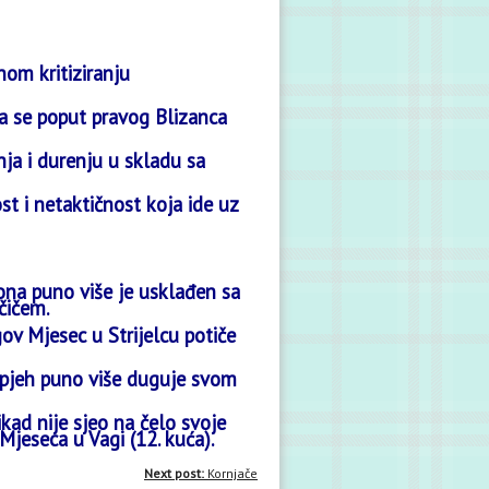
nom kritiziranju
a se poput pravog Blizanca
ja i durenju u skladu sa
st i netaktičnost koja ide uz
ona puno više je usklađen sa
čičem.
gov Mjesec u Strijelcu potiče
uspjeh puno više duguje svom
kad nije sjeo na čelo svoje
Mjeseca u Vagi (12. kuća).
Next post:
Kornjače