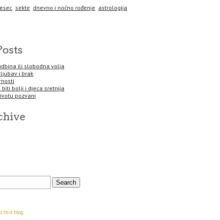
esec
sekte
dnevno i noćno rođenje
astrologija
Posts
sudbina ili slobodna volja
 ljubav i brak
rnosti
biti bolji i djeca sretnija
životu pozvani
chive
o this blog