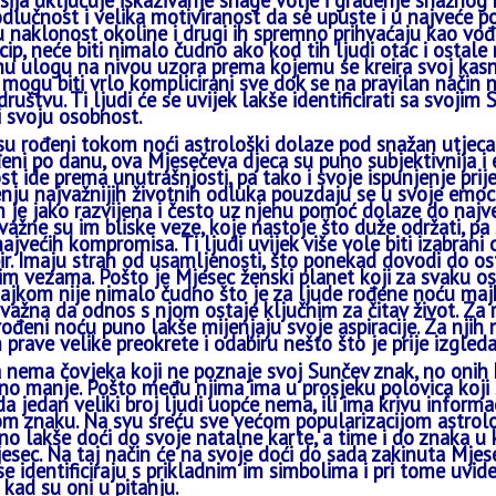
sija uključuje iskazivanje snage volje i građenje snažnog k
odlučnost i velika motiviranost da se upuste i u najveće
u naklonost okoline i drugi ih spremno prihvaćaju kao vođ
cip, neće biti nimalo čudno ako kod tih ljudi otac i ostal
 ulogu na nivou uzora prema kojemu se kreira svoj kasni
 mogu biti vrlo komplicirani sve dok se na pravilan način n
 društvu. Ti ljudi će se uvijek lakše identificirati sa svoj
 svoju osobnost.
 su rođeni tokom noći astrološki dolaze pod snažan utjeca
đeni po danu, ova Mjesečeva djeca su puno subjektivnija i
t ide prema unutrašnjosti, pa tako i svoje ispunjenje prij
nju najvažnijih životnih odluka pouzdaju se u svoje emoci
im je jako razvijena i često uz njenu pomoć dolaze do najv
ažne su im bliske veze, koje nastoje što duže održati, pa
 najvećih kompromisa. Ti ljudi uvijek više vole biti izabran
bir. Imaju strah od usamljenosti, što ponekad dovodi do o
m vezama. Pošto je Mjesec ženski planet koji za svaku os
ajkom nije nimalo čudno što je za ljude rođene noću maj
 važna da odnos s njom ostaje ključnim za čitav život. Za 
rođeni noću puno lakše mijenjaju svoje aspiracije. Za njih
rave velike preokrete i odabiru nešto što je prije izgl
nema čovjeka koji ne poznaje svoj Sunčev znak, no onih 
no manje. Pošto među njima ima u prosjeku polovica koji
 da jedan veliki broj ljudi uopće nema, ili ima krivu info
m znaku. Na svu sreću sve većom popularizacijom astrolog
no lakše doći do svoje natalne karte, a time i do znaka u
esec. Na taj način će na svoje doći do sada zakinuta Mjes
 se identificiraju s prikladnim im simbolima i pri tome uvide
 kad su oni u pitanju.