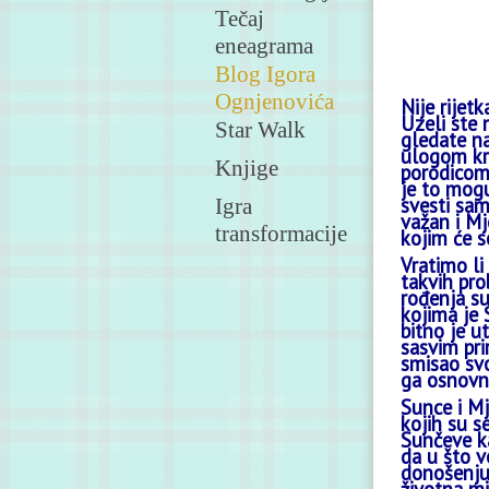
Tečaj
eneagrama
Blog Igora
Ognjenovića
Nije rijet
Uzeli ste 
Star Walk
gledate na
ulogom kra
Knjige
porodicom 
je to mog
svesti sam
Igra
važan i Mj
transformacije
kojim će s
Vratimo li
takvih pro
rođenja su
kojima je 
bitno je u
sasvim pri
smisao svo
ga osnovni
Sunce i Mj
kojih su s
Sunčeve ka
da u što v
donošenju 