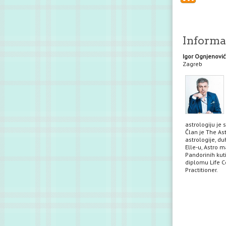
Informac
Igor Ognjenović
Zagreb
astrologiju je 
Član je The Ast
astrologije, du
Elle-u, Astro m
Pandorinih kuti
diplomu Life Co
Practitioner.