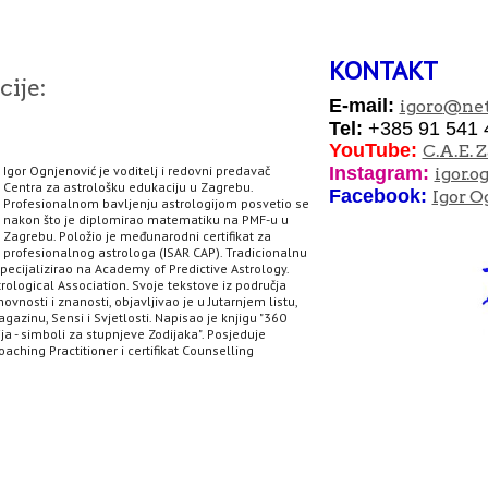
KONTAKT
ije:
E-mail:
igoro
@net
Tel:
+385 91 541 
YouTube:
C.A.E. 
Igor Ognjenović je voditelj i redovni predavač
I
nstagram:
igor.o
Centra za astrološku edukaciju u Zagrebu.
Facebook:
Igor O
Profesionalnom bavljenju astrologijom posvetio se
nakon što je diplomirao matematiku na PMF-u u
Zagrebu. Položio je međunarodni certifikat za
profesionalnog astrologa (ISAR CAP). Tradicionalnu
specijalizirao na Academy of Predictive Astrology.
rological Association. Svoje tekstove iz područja
hovnosti i znanosti, objavljivao je u Jutarnjem listu,
agazinu, Sensi i Svjetlosti. Napisao je knjigu "360
ja - simboli za stupnjeve Zodijaka". Posjeduje
aching Practitioner i certifikat Counselling