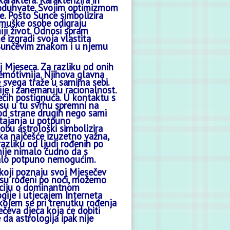
araktera. Karakterizira ih
 poduhvate. Svojim optimizmom
e. Pošto Sunce simbolizira
e muške osobe odigraju
ji život. Odnosi spram
e izgradi svoja vlastita
im Sunčevim znakom i u njemu
j Mjeseca. Za razliku od onih
 emotivnija. Njihova glavna
e svega traže u samima sebi.
je i zanemaruju racionalnost.
ećih postignuća. U kontaktu s
 su u tu svrhu spremni na
i od strane drugih nego sami
stajanja u potpuno
obu astrološki simbolizira
ka najčešće izuzetno važna,
razliku od ljudi rođenih po
 nije nimalo čudno da s
edalo potpuno nemogućim.
koji poznaju svoj Mjesečev
 su rođeni po noći, možemo
rmaciju o dominantnom
ije i utjecajem Interneta
 kojem se pri trenutku rođenja
ečeva djeca koja će dobiti
 da astrologija ipak nije