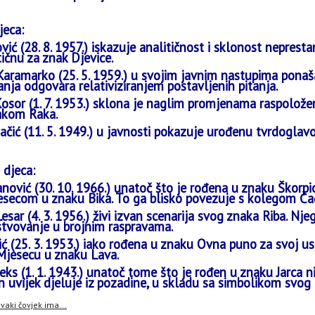
jeca:
ović (28. 8. 1957.) iskazuje analitičnost i sklonost nepresta
tičnu za znak Djevice.
aramarko (25. 5. 1959.) u svojim javnim nastupima ponaš
tanja odgovara relativiziranjem postavljenih pitanja.
osor (1. 7. 1953.) sklona je naglim promjenama raspoložen
akom Raka.
čić (11. 5. 1949.) u javnosti pokazuje urođenu tvrdoglavo
 djeca:
nović (30. 10. 1966.) unatoč što je rođena u znaku Škorpi
esecom u znaku Bika. To ga blisko povezuje s kolegom Ča
esar (4. 3. 1956.) živi izvan scenarija svog znaka Riba. Nje
stvovanje u brojnim raspravama.
ć (25. 3. 1953.) iako rođena u znaku Ovna puno za svoj 
jesecu u znaku Lava.
eks (1. 1. 1943.) unatoč tome što je rođen u znaku Jarca ni
n uvijek djeluje iz pozadine, u skladu sa simbolikom svog 
vaki čovjek ima...