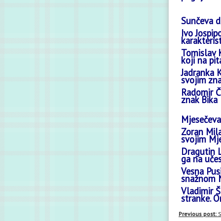
Sunčeva d
Ivo Jospip
karakteris
Tomislav K
koji na pi
Jadranka K
svojim zn
Radomir Ča
znak Bika
Mjesečeva
Zoran Mila
svojim Mj
Dragutin L
ga na uče
Vesna Pusi
snažnom M
Vladimir Š
stranke. O
Previous post:
S