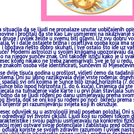
ka situacija da se ljudi ne pronalaze unutar uobičajenih op
novine i pročitali da ste kao Lav usmjereni na iskazivanje s
 druge i uvijek želite u svemu biti glavni. Uz svu dobru vol
lja, vi i dalje ostajete brižna i osjetljiva osoba koja ima
i obožava nešto dobro skuhati, i sve ostalo što ide uz v
uće? Moderni astrolozi u svojim knjigama upozoravaju da
o na njegov sunčev znak. Oni također ističu kako je u sva
esec kojeg nikako ne treba zanemarivati. Sve je to u redu,
e znakom osoba više identificirati, Sunčevim ili Mjesečevi
 se dvije tisuća godina u prošlost, vidjeti ćemo da tadašnji
blema. Oni su jasno razlikovala dvije vrste rođenja: dnev
 spadali svi oni kojima je Sunce bilo iznad horizonta (7. d
Sunce bilo ispod horizonta (1. do 6. kuća). Činjenica da ste 
tjecala na tumačenje vaše karte i u prvi plan stavljala Sunce
rodno da se ljudi rođeni po danu usmjeravaju prema svom
g života, dok se oni koji su rođeni po noći
okreću prema 
 orijentir pri razumijevanju svijeta koji ih okružuje.
esec oduvijek su u astrologiji imali poseban položaj. Oni s
e određivali svi životni ciklusi. Ljudi koji su rođeni toko
rakteristike i svoju pažnju usmjeravaju na konkretni fizičk
ećoj mjeri ostvare svoje potencijale i zablistaju pred očima
odluka koriste se svojim zdravim razumom i uvijek nastoje 