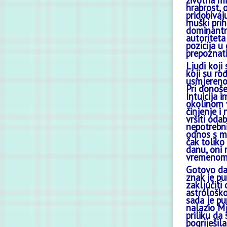
životna mi
hrabrost, 
pridobivaj
muški prin
dominantnu
autoriteta
pozicija u
prepoznati
Ljudi koji
koji su ro
usmjerenos
Pri donoše
Intuicija 
okolinom v
činjenje i
vršiti oda
nepotrebni
odnos s m
čak toliko
danu, oni 
vremenom p
Gotovo da 
znak je pu
zaključiti
astrološko
sada je pu
nalazio Mj
priliku da
pogriješila