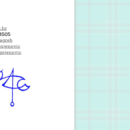
.hr
4505
Zagreb
gnjenovic
gnjenovic