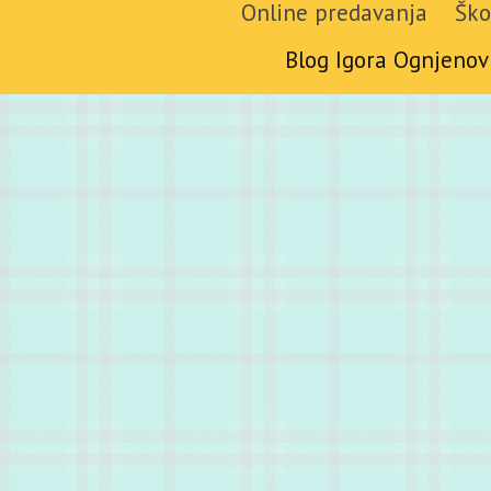
Online predavanja
Ško
Blog Igora Ognjenov