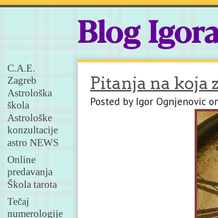
Blog Igor
C.A.E.
Pitanja na koja
Zagreb
Astrološka
Posted by Igor Ognjenovic o
škola
Astrološke
konzultacije
astro NEWS
Online
predavanja
Škola tarota
Tečaj
numerologije