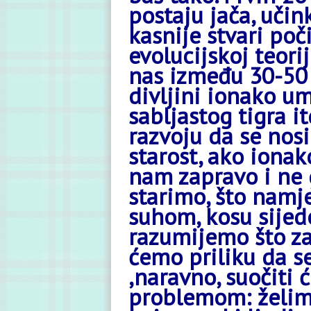
postaju jača, učink
kasnije stvari poč
evolucijskoj teorij
nas između 30-50 
divljini ionako um
sabljastog tigra i
razvoju da se nos
starost, ako ionak
nam zapravo i ne 
starimo, što namje
suhom, kosu sijed
razumijemo što za
ćemo priliku da se
,naravno, suočiti
problemom: želimo 