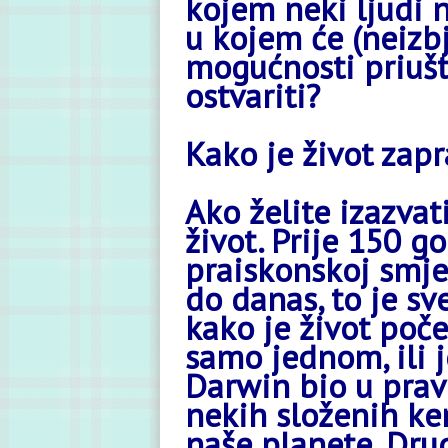
kojem neki ljudi n
u kojem će (neizbj
mogućnosti priušt
ostvariti?
Kako je život zap
Ako želite izazvat
život. Prije 150 
praiskonskoj smjes
do danas, to je s
kako je život počeo
samo jednom, ili j
Darwin bio u pravu
nekih složenih ke
naše planete. Dru