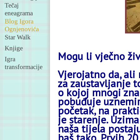
Tečaj
eneagrama
Blog Igora
Ognjenovića
Star Walk
Knjige
Mogu li vječno živ
Igra
transformacije
Vjerojatno da, ali
za zaustavljanje t
o kojoj mnogi znan
pobuđuje uznemiru
početak, na prakt
je starenje. Uzim
naša tijela postaj
baš tako. Prvih 20