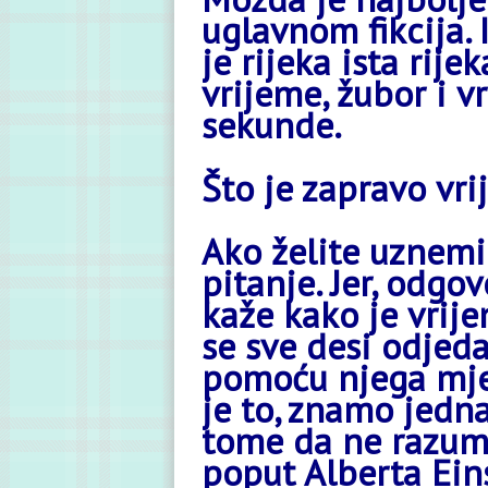
uglavnom fikcija.
je rijeka ista rijek
vrijeme, žubor i v
sekunde.
Što je zapravo vr
Ako želite uznemir
pitanje. Jer, odgo
kaže kako je vrij
se sve desi odjeda
pomoću njega mjer
je to, znamo jedna
tome da ne razumi
poput Alberta Eins