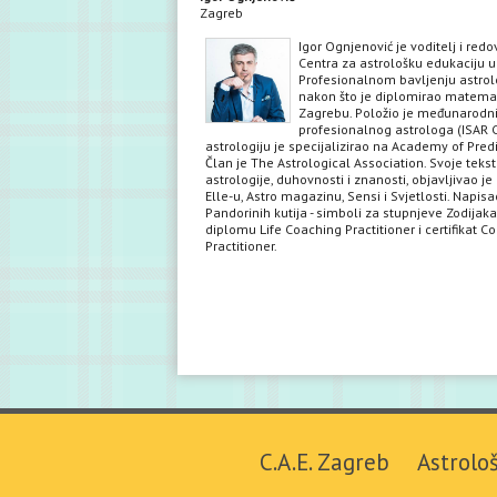
Zagreb
Igor Ognjenović je voditelj i red
Centra za astrološku edukaciju u
Profesionalnom bavljenju astrol
nakon što je diplomirao matema
Zagrebu. Položio je međunarodni 
profesionalnog astrologa (ISAR C
astrologiju je specijalizirao na Academy of Predi
Član je The Astrological Association. Svoje teks
astrologije, duhovnosti i znanosti, objavljivao je 
Elle-u, Astro magazinu, Sensi i Svjetlosti. Napisa
Pandorinih kutija - simboli za stupnjeve Zodijaka
diplomu Life Coaching Practitioner i certifikat C
Practitioner.
C.A.E. Zagreb
Astrolo