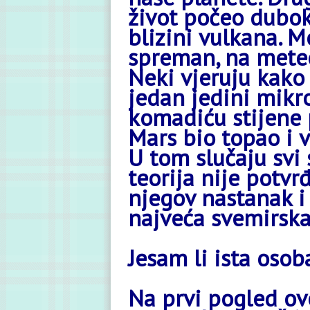
život počeo dubok
blizini vulkana. M
spreman, na meteo
Neki vjeruju kako
jedan jedini mikro
komadiću stijene p
Mars bio topao i v
U tom slučaju svi
teorija nije potvrđ
njegov nastanak i
najveća svemirska
Jesam li ista osob
Na prvi pogled ovo