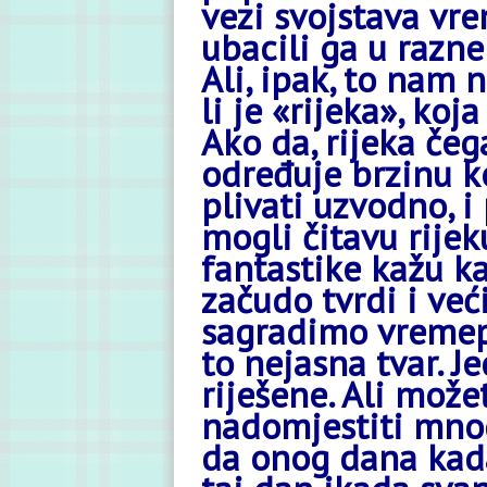
vezi svojstava vr
ubacili ga u razne
Ali, ipak, to nam 
li je «rijeka», ko
Ako da, rijeka čeg
određuje brzinu k
plivati uzvodno, i
mogli čitavu rijek
fantastike kažu ka
začudo tvrdi i veći
sagradimo vremepl
to nejasna tvar. J
riješene. Ali možet
nadomjestiti mnog
da onog dana kada