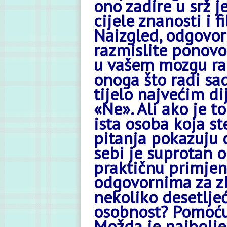
ono zadire u srž 
cijele znanosti i f
Naizgled, odgovor 
razmislite ponovo.
u vašem mozgu rad
onoga što radi sa
tijelo najvećim di
«Ne». Ali ako je t
ista osoba koja ste
pitanja pokazuju 
sebi je suprotan o
praktičnu primjenu
odgovornima za zlo
nekoliko desetlje
osobnost? Pomoću 
Možda je najbolje