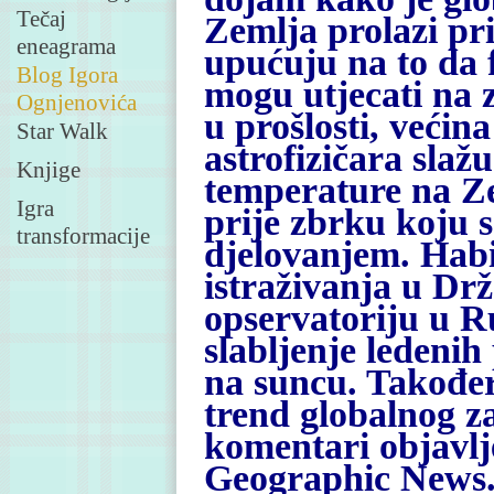
Tečaj
Zemlja prolazi pr
eneagrama
upućuju na to da f
Blog Igora
mogu utjecati na z
Ognjenovića
u prošlosti, većin
Star Walk
astrofizičara slaž
Knjige
temperature na Zem
Igra
prije zbrku koju s
transformacije
djelovanjem. Hab
istraživanja u D
opservatoriju u R
slabljenje ledeni
na suncu. Također 
trend globalnog z
komentari objavlj
Geographic News.