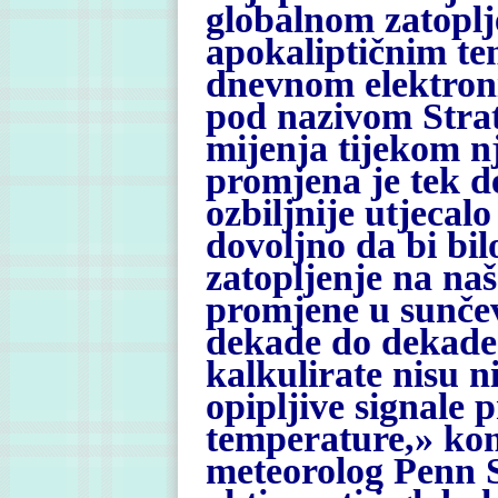
globalnom zatoplj
apokaliptičnim te
dnevnom elektroni
pod nazivom Stra
mijenja tijekom n
promjena je tek d
ozbiljnije utjecal
dovoljno da bi bil
zatopljenje na na
promjene u sunčev
dekade do dekade 
kalkulirate nisu n
opipljive signale 
temperature,» ko
meteorolog Penn S