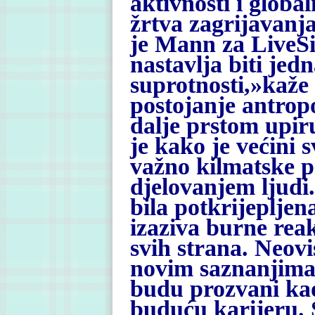
aktivnosti i globa
žrtva zagrijavanja 
je Mann za LiveSi
nastavlja biti je
suprotnosti,»kaže
postojanje antrop
dalje prstom upir
je kako je većini 
važno kilmatske p
djelovanjem ljudi
bila potkrijeplje
izaziva burne reak
svih strana. Neovis
novim saznanjima 
budu prozvani kao 
buduću karijeru. 