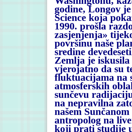
Washingtonu, kaže
godine, Longov je 
Science koja poka
1990. prošla razd
zasjenjenja» tijek
površinu naše pla
sredine devedeset
Zemlja je iskusila
vjerojatno da su 
fluktuacijama na 
atmosferskih oblak
sunčevu radijaciju
na nepravilna zat
našem Sunčanom s
antropolog na liv
koji prati studije 