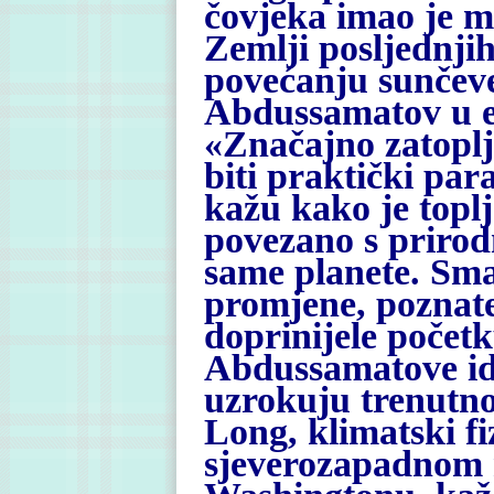
čovjeka imao je m
Zemlji posljednji
povećanju sunčeve 
Abdussamatov u e-
«Značajno zatoplj
biti praktički par
kažu kako je topl
povezano s prirod
same planete. Smat
promjene, poznate
doprinijele početk
Abdussamatove ide
uzrokuju trenutno
Long, klimatski f
sjeverozapadnom 