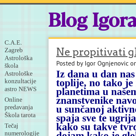
Blog Igor
C.A.E.
Ne propitivati g
Zagreb
Astrološka
Posted by Igor Ognjenovic o
škola
Iz dana u dan nas
Astrološke
toplije, no tako j
konzultacije
astro NEWS
planetima u naše
znanstvenike navo
Online
predavanja
u sunčanoj aktivn
Škola tarota
spaja sve te ugri
kako su takve tvrd
Tečaj
numerologije
dojam kako je glo