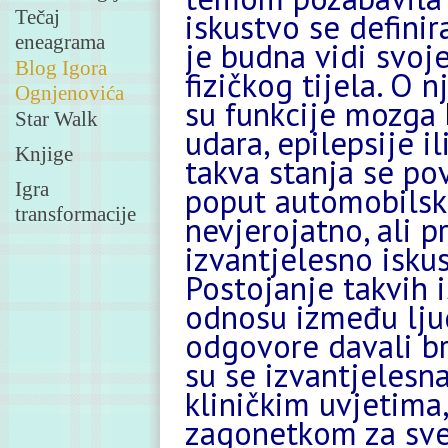
Tečaj
iskustvo se defini
eneagrama
je budna vidi svoje
Blog Igora
fizičkog tijela. O 
Ognjenovića
su funkcije mozga
Star Walk
udara, epilepsije i
Knjige
takva stanja se po
Igra
poput automobilski
transformacije
nevjerojatno, ali p
izvantjelesno isk
Postojanje takvih 
odnosu između ljuds
odgovore davali broj
su se izvantjelesn
kliničkim uvjetima
zagonetkom za sve