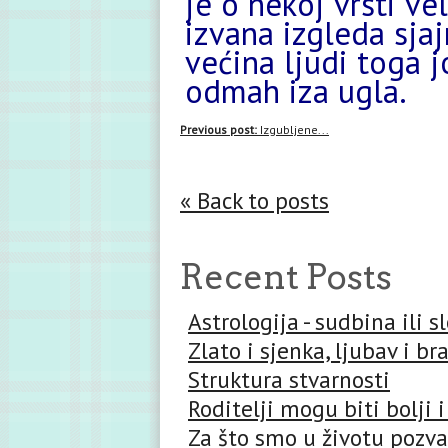
je o nekoj vrsti ve
izvana izgleda sjajn
većina ljudi toga j
odmah iza ugla.
Previous post:
Izgubljene...
« Back to posts
Recent Posts
Astrologija - sudbina ili 
Zlato i sjenka, ljubav i br
Struktura stvarnosti
Roditelji mogu biti bolji i
Za što smo u životu pozva