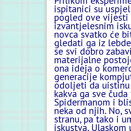
Prilikom eksperime
ispitanici su uspjel
pogled ove vijesti
izvantjelesnim isk
novca svatko će biti
gledati ga iz lebd
se svi dobro zabavi
materijalne postoje
ona ideja o komerc
generacije kompjut
odoljeti da uistinu 
kakva ga sve čuda 
Spidermanom i blis
neka od njih. No, s
stranu, pa tako i 
iskustva. Ulaskom 