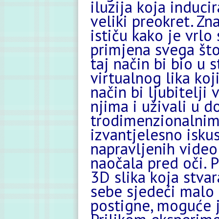
iluzija koja induci
veliki preokret. Zna
ističu kako je vrl
primjena svega što 
taj način bi bio u 
virtualnog lika koj
način bi ljubitelji 
njima i uživali u 
trodimenzionalnim 
izvantjelesno isku
napravljenih video
naočala pred oči. 
3D slika koja stv
sebe sjedeći malo 
postigne, moguće je