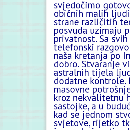
svjedočimo gotov
običnih malih ljudi
strane različitih te
posvuda uzimaju pr
privatnost. Sa svih
telefonski razgovor
naša kretanja po In
dobro. Stvaranje vi
astralnih tijela l
dodatne kontrole. 
masovne potrošnje
kroz nekvalitetnu 
sastojke, a u buduć
kad se jednom stvo
svjetove, rijetko tk