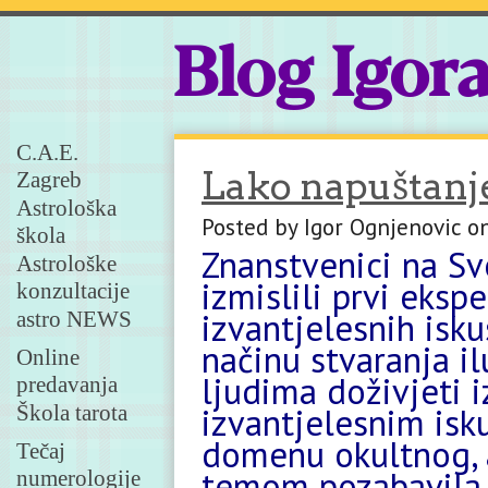
Blog Igor
C.A.E.
Lako napuštanje
Zagreb
Astrološka
Posted by Igor Ognjenovic o
škola
Znanstvenici na S
Astrološke
izmislili prvi eks
konzultacije
izvantjelesnih isk
astro NEWS
načinu stvaranja i
Online
ljudima doživjeti iz
predavanja
Škola tarota
izvantjelesnim isk
domenu okultnog, a
Tečaj
temom pozabavila z
numerologije