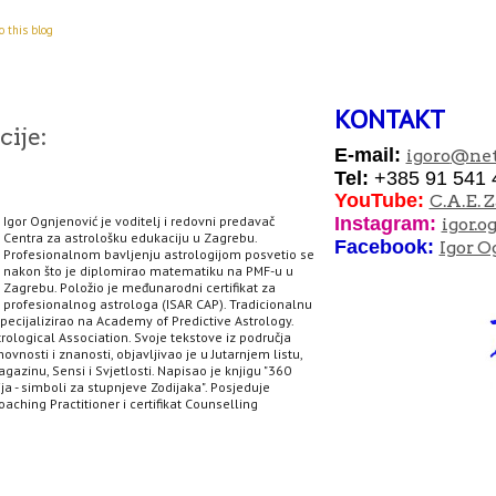
o this blog
KONTAKT
ije:
E-mail:
igoro
@net
Tel:
+385 91 541 
YouTube:
C.A.E. 
Igor Ognjenović je voditelj i redovni predavač
I
nstagram:
igor.o
Centra za astrološku edukaciju u Zagrebu.
Facebook:
Igor O
Profesionalnom bavljenju astrologijom posvetio se
nakon što je diplomirao matematiku na PMF-u u
Zagrebu. Položio je međunarodni certifikat za
profesionalnog astrologa (ISAR CAP). Tradicionalnu
specijalizirao na Academy of Predictive Astrology.
rological Association. Svoje tekstove iz područja
hovnosti i znanosti, objavljivao je u Jutarnjem listu,
agazinu, Sensi i Svjetlosti. Napisao je knjigu "360
ja - simboli za stupnjeve Zodijaka". Posjeduje
aching Practitioner i certifikat Counselling