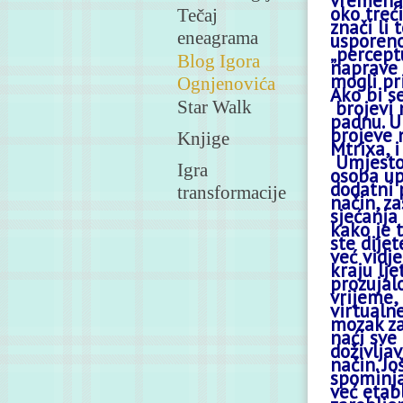
vremena. 
oko treć
Tečaj
znači li 
eneagrama
usporen
„
percept
Blog Igora
naprave 
mogli pri
Ognjenovića
Ako bi s
Star Walk
brojevi 
padnu. U
brojeve 
Knjige
Mtrixa
, 
Umjesto 
Igra
osoba u
dodatni 
transformacije
način, z
sjećanja
kako je 
ste dijet
već vidj
kraju lje
prozujal
vrijeme, 
virtualne
mozak za
naći sve
doživlja
način. J
spominjan
već etabl