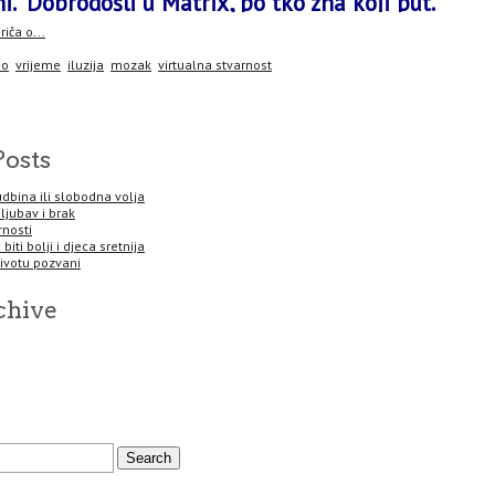
ni.“ Dobrodošli u
Matrix
, po tko zna koji put.
riča o...
eo
vrijeme
iluzija
mozak
virtualna stvarnost
Posts
sudbina ili slobodna volja
 ljubav i brak
rnosti
biti bolji i djeca sretnija
životu pozvani
chive