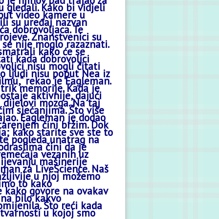
ko je njihov pad trajao za
gledali. Kako bi vidjeli
poput video kamere u
ili su uređaj nazvan
ća dobrovoljaca. Te
rojeve. Znanstvenici su
h se nije moglo razaznati.
smatrali kako će se
tati kada dobrovoljci
oljci nisu mogli čitati
 ljudi nisu poput Nea iz
lmu,“ rekao je
Eagleman
.
 trik memorije. Kada je
ostaje aktivnije, dajući
 dijelovi mozga. Na taj
ćim sjećanjima. Što više
ajao.
Eagleman
je dodao
tarenjem čini bržim. Dok
a; kako starite sve ste to
ete pogleda unatrag na
 odraslima čini da je
remećaja vezanih uz
umijevanju mašinerije
eman
za
LiveScience
. Naš
žljivije u njoj možemo
dimo to kako
ke kako govore na ovakav
 na bilo kakvo
omijenila. Što reći kada
stvarnosti u kojoj smo