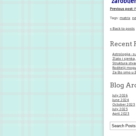
zaroblje
Previous post:
P
Tags:
matrix
n
« Back to posts
Recent 
Astrologija - 
Zlato i sjenka,
Struktura stva
Roditelji mogu 
Za što smo u 
Blog Ar
July 2026
June 2024
October 2023
July 2023
April 2023