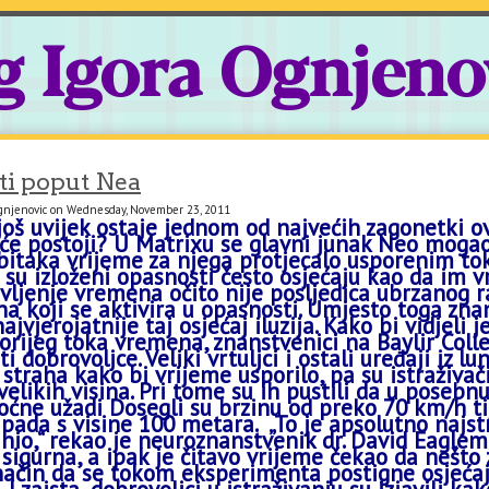
g Igora Ognjeno
ti poput Nea
Ognjenovic on Wednesday, November 23, 2011
još uvijek ostaje jednom od najvećih zagonetki ovo
pće postoji? U
Matrixu
se glavni junak
Neo
mogao 
bitaka vrijeme za njega protjecalo usporenim tok
ji su izloženi opasnosti često osjećaju kao da im 
ivljenje vremena očito nije posljedica ubrzanog
na koji se aktivira u opasnosti. Umjesto toga zna
ajvjerojatnije taj osjećaj iluzija. Kako bi vidjeli 
porijeg toka vremena, znanstvenici na
Baylir
Coll
ti dobrovoljce. Veliki vrtuljci i ostali uređaji iz l
 straha kako bi vrijeme usporilo, pa su istraživač
 velikih visina. Pri tome su ih pustili da u poseb
ćne užadi Dosegli su brzinu od preko 70 km/h ti
pada s visine 100 metara.
„To je apsolutno najst
nio,“ rekao je
neuroznanstvenik
dr. David
Eaglem
sigurna, a ipak je čitavo vrijeme čekao da nešto z
ačin da se tokom eksperimenta postigne osjećaj 