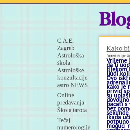
Blo
C.A.E.
Zagreb
Kako bi
Astrološka
Posted by Igor 
Vrijeme 
škola
da li uo
tijekom 
Astrološke
ljudi ko
konzultacije
Ovo iskr
adrenali
astro NEWS
kako je n
privid s
su uplaši
Online
dovoljno
predavanja
bacati s
bez pomo
Škola tarota
sekunde 
ikada uči
Tečaj
potpuno 
mogući n
numerologije