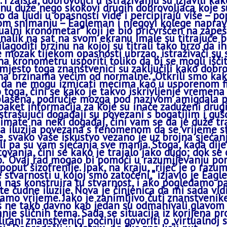
I zaista, dobrovoljci u istraživanju su izjavili ka
inu duže nego skokovi drugih dobrovoljaca koje su 
to da ljudi u opasnosti vide i percipiraju više – 
om snimanju –
Eagleman
i njegovi kolege naprav
ualni
kronometar“ koji je bio pričvršćen na zapeš
nalik na sat na svom ekranu imale su titrajuće b
lagoditi brzinu na kojoj su titrali tako brzo da i
e mozak tijekom opasnosti ubrzao, istraživači su 
na kronometru usporiti toliko da bi se mogli išči
mjesto toga znanstvenici su zaključili kako dobrov
na brzinama većim od normalne. „Otkrili smo kako
i da ne mogu izmicati mecima kao u usporenom fi
toga, čini se kako je takvo iskrivljenje vremena
plašena, područje mozga pod nazivom
amigdala
p
paket informacija za koje su inače zaduženi drugi
astrašujući događaji su povezani s bogatijim i guš
 imate na neki događaj, čini vam se da je duže tr
ta iluzija povezana s fenomenom da se vrijeme s
e, svako vaše iskustvo vezano je uz brojna sjećanj
eli pa su vam sjećanja sve manja. Stoga, kada dij
tovanja, čini se kako je trajalo jako dugo; dok se
o.“ Ovaj rad mogao bi pomoći u razumijevanju po
poput šizofrenije. Ipak, na kraju, „riječ je o raz
 stvarnosti u kojoj smo zatočeni,“ izjavio je
Eagl
 nas konstruira tu stvarnost, i ako pogledamo pa
 te čudne iluzije. Nova je činjenica da mi sada vi
vamo vrijeme. Jako je zanimljivo čuti znanstveni
oš ne tako davno kao jedan su odmahivali glavom
je sličnih tema. Sada se situacija iz korijena pr
irani znanstvenici počinju govoriti o „virtualnoj 