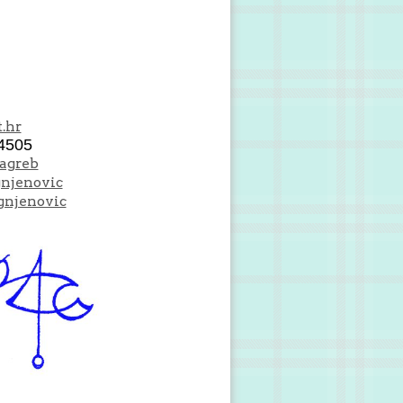
.hr
4505
Zagreb
gnjenovic
gnjenovic