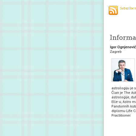
Subscribe t
Informac
Igor Ognjenović
Zagreb
astrologiju je 
Član je The Ast
astrologije, du
Elle-u, Astro m
Pandorinih kuti
diplomu Life Co
Practitioner.