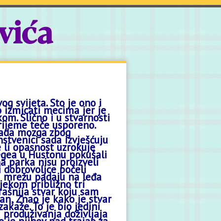
vića
g svijeta. Što je ono i
izmicati mecima jer je
om. Slično i u stvarnosti
vrijeme teče usporeno.
 rada mozga zbog
nstvenici sada izvješćuju
je li opasnost uzrokuje
egea
u Hustonu pokušali
una parka nisu proizveli
i dobrovoljce počeli
nu mrežu padaju na leđa
jekom približno tri
rašnija stvar koju sam
an
, Znao je kako je stvar
akaže. To je bio jedini
produživanja doživljaja