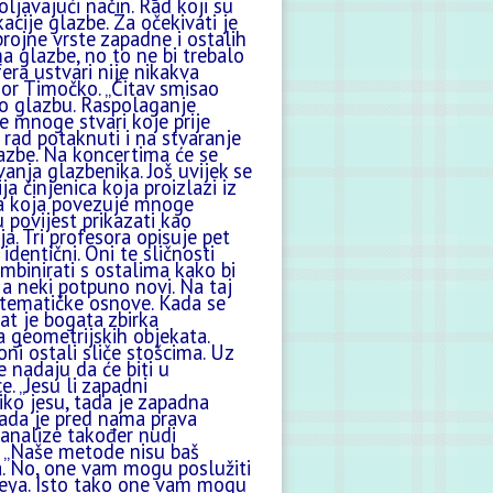
oljavajući način. Rad koji su
acije glazbe. Za očekivati je
rojne vrste zapadne i ostalih
 glazbe, no to ne bi trebalo
ra ustvari nije nikakva
esor Timočko. „Čitav smisao
mo glazbu. Raspolaganje
 mnoge stvari koje prije
 rad potaknuti i na stvaranje
lazbe. Na koncertima će se
vanja glazbenika. Još uvijek se
 činjenica koja proizlazi iz
ura koja povezuje mnoge
 povijest prikazati kao
ja. Tri profesora opisuje pet
 identični. Oni te sličnosti
ombinirati s ostalima kako bi
 a neki potpuno novi. Na taj
matematičke osnove. Kada se
at je bogata zbirka
a geometrijskih objekata.
oni ostali sliče stošcima. Uz
 nadaju da će biti u
. „Jesu li zapadni
iko jesu, tada je zapadna
 tada je pred nama prava
 analize također nudi
. „Naše metode nisu baš
a. No, one vam mogu poslužiti
neya. Isto tako one vam mogu