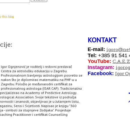
o this blog
KONTAKT
ije:
E-mail:
igoro
@net
Tel:
+385 91 541 
YouTube:
C.A.E. 
Igor Ognjenović je voditelj i redovni predavač
I
nstagram:
igor.o
Centra za astrološku edukaciju u Zagrebu.
Facebook:
Igor O
Profesionalnom bavljenju astrologijom posvetio se
nakon što je diplomirao matematiku na PMF-u u
Zagrebu. Položio je međunarodni certifikat za
profesionalnog astrologa (ISAR CAP). Tradicionalnu
specijalizirao na Academy of Predictive Astrology.
rological Association. Svoje tekstove iz područja
hovnosti i znanosti, objavljivao je u Jutarnjem listu,
agazinu, Sensi i Svjetlosti. Napisao je knjigu "360
ja - simboli za stupnjeve Zodijaka". Posjeduje
aching Practitioner i certifikat Counselling