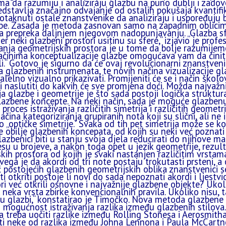
ima da razumiju i analiziraju glazbu na puno dublji i zadov
redstavlja značajno odvajanje od ostalih pokušaja kvantifik
otaknuti ostale znanstvenike da analiziraju i uspoređuju b
be. Zasada je metoda zasnovan samo na zapadnim oblicima
va prepreka daljnjem njegovom nadopunjavanju. „Glazba sfe
er neki glazbeni prostori usitinu su sfere,“ izjavio je prof
anja geometrijskih prostora je u tome da bolje razumije
činima konceptualizacije glazbe omogućava vam da činite
i.“ Gotovo je sigurno da će ovaj revolucionarni znanstveni
a glazbenih instrumenata, te novih načina vizualizacije g
alelno vizualno prikazivati. Promijeniti će se i način školo
 naslutiti do kakvih će sve promjena doći. Možda najvažnija
a glazbe i geometrije je što sada postoji logička strukt
glazbene koncepte. Na neki način, sada je moguće glazbenu
proces istraživanja različitih simetrija i različitih geometri
načina kategoriziranja grupiranih nota koji su slični, ali ne i
o „optičke simetrije.“ Svaka od tih pet simetrija može se k
e obilje glazbenih koncepata, od kojih su neki već poznati
lazbenici biti u stanju svoja djela reducirati do njihove 
su u brojeve, a nakon toga opet u jezik geometrije, rezult
kih prostora od kojih je svaki nastanjen različitim vrstam
vega je da akordi od tri note postaju trokutasti prsteni, a 
postojećih glazbenih geometrijskih oblika znanstvenici se
 otkriti postoje li novi do sada nepoznati akordi i ljestvice
i već otkrili osnovne i najvažnije glazbene objekte? Ukol
 neka vrsta zbirke konvencionalnih pravila. Ukoliko nisu,
 u glazbi,“ konstatirao je Timočko. Nova metoda glazbene
 mogućnost istraživanja razlika između glazbenih stilova
a treba uočiti razlike između Rolling Stonesa i Aerosmith
ati neke od razlika između Johna Lennona i Paula McCart