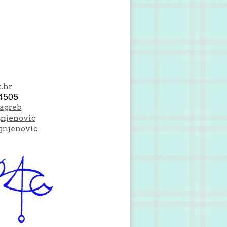
.hr
4505
Zagreb
gnjenovic
gnjenovic