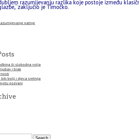
ubljem razumijevanju razlika koje postoje između klasične
lazbe,“ zaključio je Timočko.
azumijevanje patnje
Posts
sudbina ili slobodna volja
 ljubav i brak
rnosti
biti bolji i djeca sretnija
životu pozvani
chive