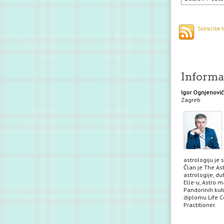
Subscribe t
Informac
Igor Ognjenović
Zagreb
astrologiju je 
Član je The Ast
astrologije, du
Elle-u, Astro m
Pandorinih kuti
diplomu Life Co
Practitioner.