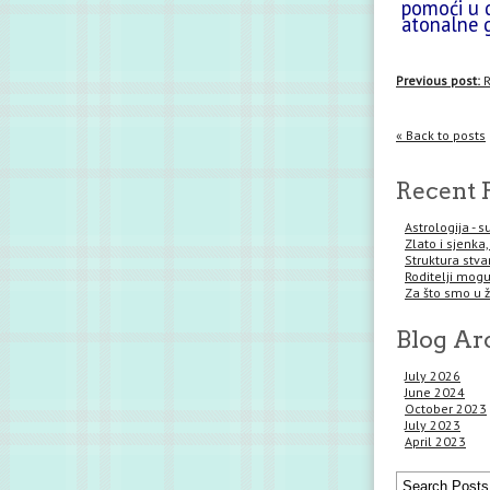
pomoći u d
atonalne g
Previous post:
R
« Back to posts
Recent 
Astrologija - 
Zlato i sjenka,
Struktura stva
Roditelji mogu 
Za što smo u 
Blog Ar
July 2026
June 2024
October 2023
July 2023
April 2023