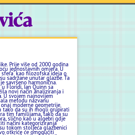
vića
ke. Prije više od 2000 godina
oću jednostavnih omjera. U
sfera“ kao filozofska ideja o
 su sadržane unutar glazbe. Ta
 je savršeno harmonična.
u Floridi, Ian Quinn sa
ila novi način analiziranja i
. U svojem najnovijem
kazala metodu nazvanu
u onaj moderne geometrije.
ih tako da su ih mogli grupirati
ura tim familijama, tako da su
a, slično kao u algebri gdje
ti načini kategoriziranja
 su tokom stoljeća glazbenici
vo otkriće će omogućiti