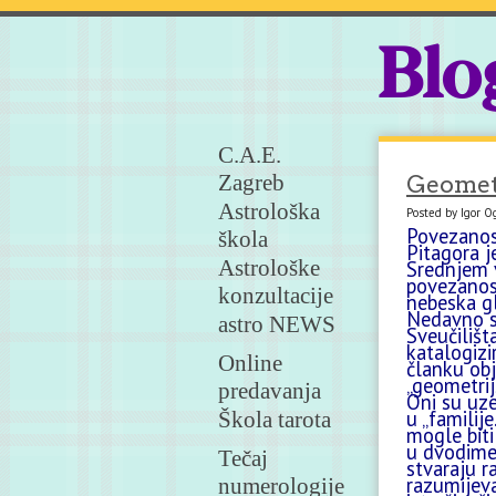
Blo
C.A.E.
Zagreb
Geometr
Astrološka
Posted by Igor O
Povezanost
škola
Pitagora 
Astrološke
Srednjem v
povezanost
konzultacije
nebeska gl
Nedavno su
astro NEWS
Sveučilišt
katalogiz
Online
članku obj
„geometrij
predavanja
Oni su uze
u „familij
Škola tarota
mogle biti
u dvodimen
Tečaj
stvaraju r
razumijeva
numerologije