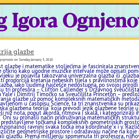
g Igora Ognjeno
ija glazbe
gnjenovic on Sunday, January 3, 2010
 glazbe i matematike stoljećima je fascinirala znanstveni
je otkrio kako ugodne muzičke intervale može opisati pom
ijeku je pojavila takozvana univerzalna glazba ili „glazba 
i proporcija kretanja nebeskih tijela s pravilnostima koje
azba, iako ljudima najčešće nedostupna, po svojoj prirodi
 tri profesora – Clifton Callender s Državnog sveučilišta 
a Yale i Dimitrij Timočko sa Sveučilišta Princeton – predlož
iranja glazbe uz pomoć kompleksnih matematičkih metoda
avljenom u časopisu Science, ta tri znanstvenika su pri
ska glazbena teorija“ koja prevodi jezik glazbene teorije 
li niz nota, poput akorda, ritmova i skala, i kategorizirali 
e.“ Oni su pronašli način pridruživanja matematičkih strukt
 predstavljene točkama kompleksnih geometrijskih prostor
zionalnoj ravnini svaka točka ima koordinate x i y. Različi
azličite geometrijske prostore i odražavaju načine na koje
li glazbu. Prema mišljenju spomenuta tri profesora, njiho