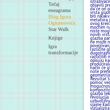
istraživač
Tečaj
objavili p
da će on p
eneagrama
vrsta glaz
biti nikak
Blog Igora
metafora j
Ognjenovića
ovog kreir
moćnim na
Star Walk
niste mogl
novih vrst
Knjige
glazba par
ne može ni
povezivanj
Igra
različite 
transformacije
dugotrajni 
različitih 
opisuju ka
produciral
način će g
note prene
geometrijs
Rezultat s
pomoć već 
mogućnosti
kompozitor
glazba tek
revolucija
uzbudljivu
sjajne kad
vizualizir