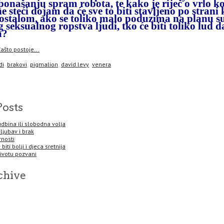
ponašanju spram robota, te kako je riječ o vrlo 
ne steći dojam da će sve to biti stavljeno po strani
ostalom, ako se toliko malo poduzima na planu s
 seksualnog ropstva ljudi, tko će biti toliko lud
a?
ašto postoje...
di
brakovi
pigmalion
david levy
venera
Posts
sudbina ili slobodna volja
 ljubav i brak
rnosti
biti bolji i djeca sretnija
životu pozvani
chive