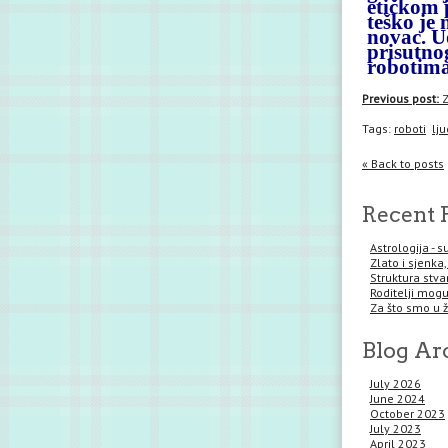
etičkom 
teško je 
novac. U
prisutnog
robotim
Previous post:
Z
Tags:
roboti
lju
« Back to posts
Recent 
Astrologija - 
Zlato i sjenka,
Struktura stva
Roditelji mogu 
Za što smo u 
Blog Ar
July 2026
June 2024
October 2023
July 2023
April 2023