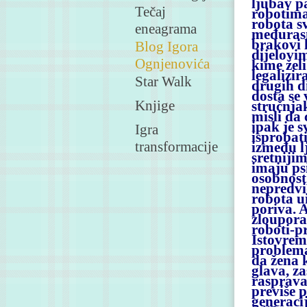
ljubav p
Tečaj
robotima 
robota sv
eneagrama
međurasn
brakovi l
Blog Igora
dijelovim
Ognjenovića
kime želi
legalizir
Star Walk
drugih d
dosta se
Knjige
stručnja
misli da 
ipak je s
Igra
isprobat
transformacije
između lj
sretnijim
imaju ps
osobnost
nepredviđ
robota u
poriva. A
zloupora
roboti-pr
Istovrem
problema
da žena k
glava, z
rasprava 
previše 
generaci