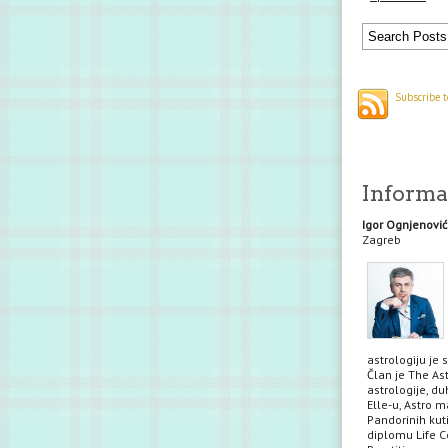
Subscribe t
Informac
Igor Ognjenović
Zagreb
astrologiju je 
Član je The Ast
astrologije, du
Elle-u, Astro m
Pandorinih kuti
diplomu Life Co