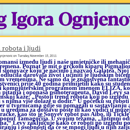
g Igora Ognjeno
robota i ljudi
gnjenovic on Tuesday, November 15, 2011
omansi između ljudi i naše umjetničke ili mehanič
remena. Poznat je mit o grčkom kiparu Pigmalionu
d slonovače koju je načinio i nazvao Galatea. Njoj
dlučila darovala život i učiniti je ljudskim bićem
m vremenima. Ne samo da je znanstvena fantastika 
stvenici prije 40 godina primijetili kako su stude
i kompjuterskim programom imenom ELIZA, koji
a pitanja i oponaša psihoterapeuta. David Levy sa
skoj kaže: „Postoji trend robota koji po izgledu 
 s njima više dolaze u dodir.“ U početku su roboti
er u tvornicama gdje su pomagali u sastavljanju 
i u uredima za dostavu pošte ili kao vodiči u mu
račke, kao što je Sonyev robot pas Aibo, ili Tickle
 poput Tamagočija. U svojim tezama, „Intimni od
ma,“ Levy zaključuje kako će roboti po izgledu pos
ranju i osobnosti da će se mnogi ljudi u njih zalju