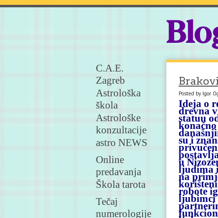
Blo
C.A.E.
Zagreb
Brakovi 
Astrološka
Posted by Igor O
Ideja o r
škola
drevna v
Astrološke
statuu o
konačno o
konzultacije
današnji
su i znan
astro NEWS
privučen
postavlj
Online
u Nizozem
ljudima i
predavanja
na primj
korišten
Škola tarota
robote ig
ljubimci
Tečaj
partneri
funkcioni
numerologije