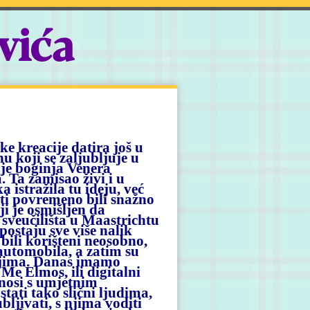
vića
ke kreacije datira još u
 koji se zaljubljuje u
 je boginja Venera
. Ta zamisao živi i u
istražila tu ideju, već
nti povremeno bili snažno
 je osmišljen da
 sveučilišta u Maastrichtu
postaju sve više nalik
 bili korišteni neosobno,
automobila, a zatim su
zejima. Danas imamo
 Me Elmos, ili digitalni
nosi s umjetnim
tati tako slični ljudima,
bljivati, s njima voditi