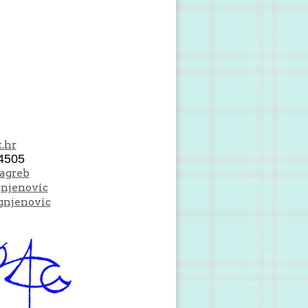
.hr
4505
Zagreb
gnjenovic
gnjenovic