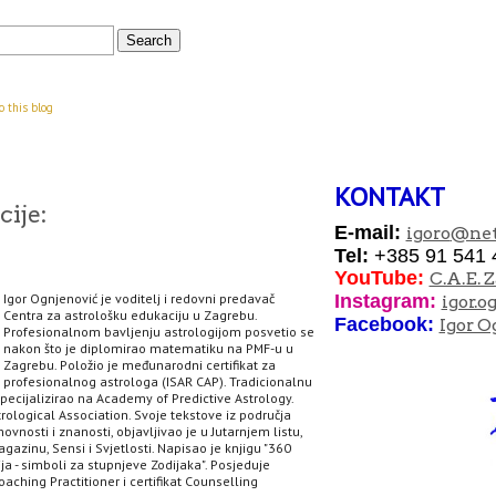
o this blog
KONTAKT
ije:
E-mail:
igoro
@net
Tel:
+385 91 541 
YouTube:
C.A.E. 
Igor Ognjenović je voditelj i redovni predavač
I
nstagram:
igor.o
Centra za astrološku edukaciju u Zagrebu.
Facebook:
Igor O
Profesionalnom bavljenju astrologijom posvetio se
nakon što je diplomirao matematiku na PMF-u u
Zagrebu. Položio je međunarodni certifikat za
profesionalnog astrologa (ISAR CAP). Tradicionalnu
specijalizirao na Academy of Predictive Astrology.
rological Association. Svoje tekstove iz područja
hovnosti i znanosti, objavljivao je u Jutarnjem listu,
agazinu, Sensi i Svjetlosti. Napisao je knjigu "360
ja - simboli za stupnjeve Zodijaka". Posjeduje
aching Practitioner i certifikat Counselling