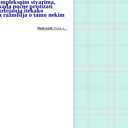
kompleksnim stvarima,
 kada počne pristizati
uzbijanja itekako
 da razmišlja o tamo nekim
Next post:
Priča o...