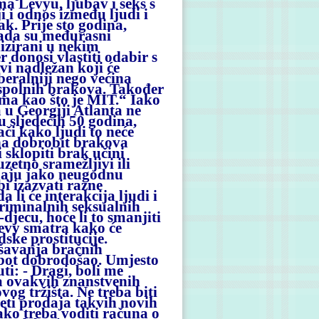
a Levyu, ljubav i seks s
i i odnos između ljudi i
ak. Prije sto godina,
 Sada su međurasni
lizirani u nekim
 donosi vlastiti odabir s
vi nadležan koji će
beralniji nego većina
tospolnih brakova. Također
ima kao što je MIT.“ Iako
 u Georgiji Atlanta ne
u sljedećih 50 godina,
ači kako ljudi to neće
vna dobrobit brakova
i sklopiti brak učini
uzetno sramežljivi ili
imaju jako neugodnu
i izazvati razne
 li će interakcija ljudi i
kriminalnih seksualnih
djecu, hoće li to smanjiti
Levy smatra kako će
dske prostitucije.
ešavanja bračnih
obot dobrodošao. Umjesto
ti: - Dragi, boli me
ha ovakvih znanstvenih
vog tržišta. Ne treba biti
jeti prodaja takvih novih
ako treba voditi računa o