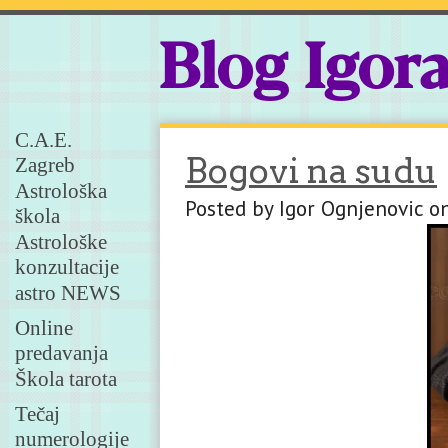
Blog Igor
C.A.E.
Bogovi na sudu
Zagreb
Astrološka
Posted by Igor Ognjenovic o
škola
Astrološke
konzultacije
astro NEWS
Online
predavanja
Škola tarota
Tečaj
numerologije