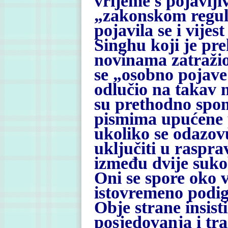
vrijeme s pojavlji
„zakonskom regul
pojavila se i vije
Singhu koji je pr
novinama zatraži
se „osobno pojave
odlučio na takav 
su prethodno spom
pismima upućene 
ukoliko se odazov
uključiti u raspra
između dvije suko
Oni se spore oko v
istovremeno podi
Obje strane insis
posjedovanja i tra