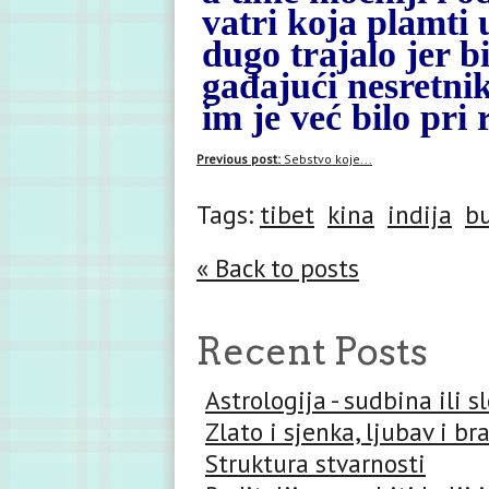
vatri koja plamti 
dugo trajalo jer b
gađajući nesretnik
im je već bilo pri 
Previous post:
Sebstvo koje...
Tags:
tibet
kina
indija
b
« Back to posts
Recent Posts
Astrologija - sudbina ili 
Zlato i sjenka, ljubav i br
Struktura stvarnosti