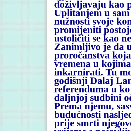
doživljavaju kao
Uplitanjem u sam
nužnosti svoje kon
promijeniti postoje
ustoličiti se kao n
Zanimljivo je da u
proročanstva koja
vremena u kojima 
inkarnirati. Tu mo
godišnji Dalaj La
referenduma u koj
daljnjoj sudbini o
Prema njemu, sasv
budućnosti naslj
prije smrti njego