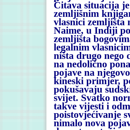
Čitava situacija j
zemljišnim knjiga
vlasnici zemljišt
Naime, u Indiji p
zemljišta bogovim
legalnim vlasnici
ništa drugo nego 
na nedolično ponaš
pojave na njegovom
kineski primjer, p
pokušavaju sudsk
svijet. Svatko nor
takve vijesti i o
poistovjećivanje s
nimalo nova pojav