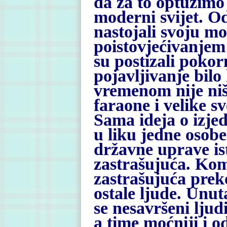
da za to optužimo
moderni svijet. O
nastojali svoju mo
poistovjećivanjem
su postizali pokor
pojavljivanje bilo
vremenom nije ništ
faraone i velike s
Sama ideja o izje
u liku jedne osob
državne uprave is
zastrašujuća. Kom
zastrašujuća prek
ostale ljude. Unut
se nesavršeni ljud
a time moćniji i 