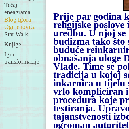
Tečaj
eneagrama
Prije par godina 
Blog Igora
religijske poslove
Ognjenovića
uredbu. U njoj se
Star Walk
budizma tako što 
Knjige
buduće reinkarnir
Igra
obnašanja uloge D
transformacije
Vlade. Time se po
tradicija u kojoj 
inkarnira u tijelu
vrlo kompliciran i
procedura koje pr
testiranja. Upravo
tajanstvenosti iz
ogroman autoritet