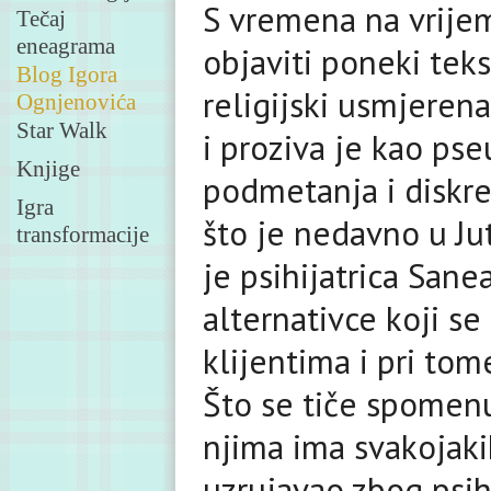
S vremena na vrije
Tečaj
eneagrama
objaviti poneki tek
Blog Igora
religijski usmjerena
Ognjenovića
Star Walk
i proziva je kao ps
Knjige
podmetanja i diskre
Igra
što je nedavno u Ju
transformacije
je psihijatrica Sane
alternativce koji s
klijentima i pri tom
Što se tiče spomenu
njima ima svakojakih
uzrujavao zbog psihi