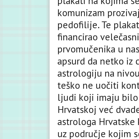
plakati na kojima se 
komunizam prozivaju
pedofilije. Te plak
financirao velečasni
prvomučenika u nase
apsurd da netko iz 
astrologiju na nivou
teško ne uočiti kont
ljudi koji imaju bil
Hrvatskoj već dvade
astrologa Hrvatske 
uz područje kojim se