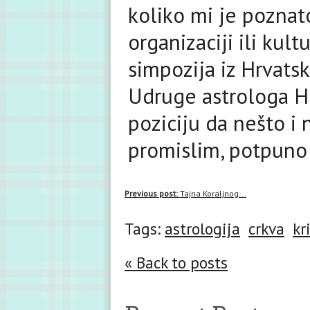
koliko mi je poznato
organizaciji ili kul
simpozija iz Hrvats
Udruge astrologa Hr
poziciju da nešto i 
promislim, potpuno m
Previous post:
Tajna Koraljnog...
Tags:
astrologija
crkva
kr
« Back to posts