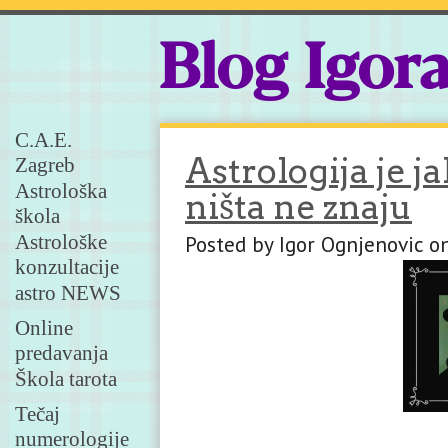
Blog Igor
C.A.E.
Astrologija je j
Zagreb
Astrološka
ništa ne znaju
škola
Astrološke
Posted by Igor Ognjenovic o
konzultacije
astro NEWS
Online
predavanja
Škola tarota
Tečaj
numerologije