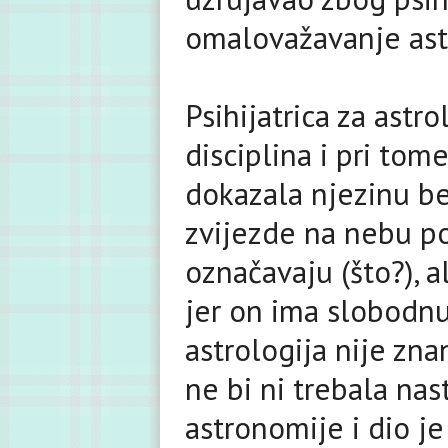
omalovažavanje astr
Psihijatrica za astr
disciplina i pri tom
dokazala njezinu be
zvijezde na nebu po
označavaju (što?), a
jer on ima slobodnu 
astrologija nije zna
ne bi ni trebala nas
astronomije i dio j