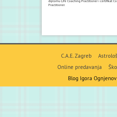
diplomu Life Coaching Practitioner i certifikat C
Practitioner.
C.A.E. Zagreb
Astrolo
Online predavanja
Ško
Blog Igora Ognjenov