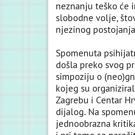
neznanju teško će im
slobodne volje, štov
njezinog postojanja
Spomenuta psihijatr
došla preko svog pr
simpoziju o (neo)g
kojeg su organiziral
Zagrebu i Centar Hr
dijalog. Na spomen
jednoobrazna kriti