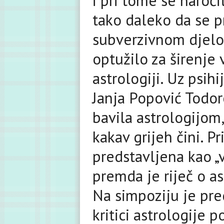
i pri tome se naroči
tako daleko da se p
subverzivnom djelov
optužilo za širenje 
astrologiji. Uz psih
Janja Popović Todor
bavila astrologijom,
kakav grijeh čini. 
predstavljena kao „
premda je riječ o a
Na simpoziju je pre
kritici astrologije 