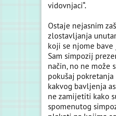
vidovnjaci“.
Ostaje nejasnim zaš
zlostavljanja unutar
koji se njome bave j
Sam simpozij prezent
način, no ne može s
pokušaj pokretanja 
kakvog bavljenja as
ne zamijetiti kako
spomenutog simpozi